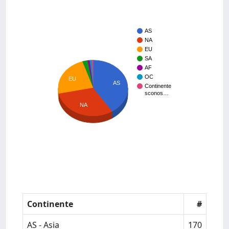
AS
NA
EU
SA
AF
OC
EU
AS
Continente
sconos…
NA
Continente
#
AS - Asia
170