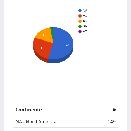
NA
EU
AS
SA
AF
AS
NA
EU
Continente
#
NA - Nord America
149