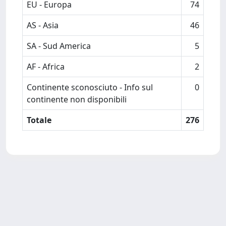
EU - Europa
74
AS - Asia
46
SA - Sud America
5
AF - Africa
2
Continente sconosciuto - Info sul
0
continente non disponibili
Totale
276
Powered by
IRIS
-
about IRIS
-
Utilizzo dei cookie
-
Privacy
Copyright © 2026