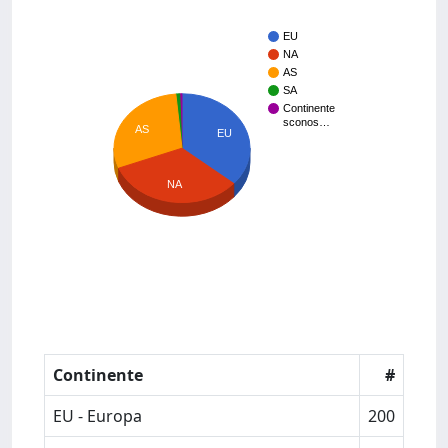
EU
NA
AS
SA
Continente
sconos…
AS
EU
NA
Continente
#
EU - Europa
200