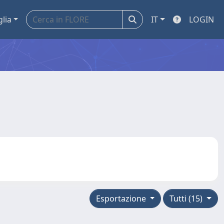
glia
IT
LOGIN
Esportazione
Tutti (15)