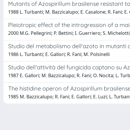
Mutants of Azospirillum brasilense resistan
1988 L. Turbanti; M. Bazzicalupo; E. Casalone; R. Fani; E. G
Pleiotropic effect of the introgression of a ma
2000 M.G. Pellegrini; P. Bettini; I. Guerriero; S. Michelotti
Studio del metabolismo dell'azoto in mutanti d
1986 L. Turbanti; E. Gallori; R. Fani; M. Polsinelli
Studio dell'attività del fungicida captano su A
1987 E. Gallori; M. Bazzicalupo; R. Fani; O. Nocita; L. Tur
The histidine operon of Azospirillum brasilens
1985 M. Bazzicalupo; R. Fani; E. Gallori; E. Luzi; L. Turban
Powered by
IRIS
-
about IRIS
-
Utilizzo dei cookie