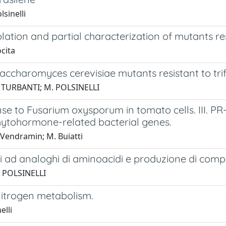
lsinelli
olation and partial characterization of mutants re
ocita
accharomyces cerevisiae mutants resistant to trif
L. TURBANTI; M. POLSINELLI
nse to Fusarium oxysporum in tomato cells. III. P
 phytohormone-related bacterial genes.
G. Vendramin; M. Buiatti
i ad analoghi di aminoacidi e produzione di compo
. POLSINELLI
 nitrogen metabolism.
elli