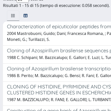
Risultati 1 - 15 di 15 (tempo di esecuzione: 0.058 secondi).
Characterization of epicuticolar peptides fr
2004 Mastrobuoni, Guido; Dani; Francesca Romana, ; Pansoll
Moneti, G.; Turillazzi, S.
Cloning of Azospirillum brasilense sequences p
1988 C. Schipani; M. Bazzicalupo; E. Gallori; E. Luzi; L. Tu
Cloning of Azospirillum brasilense transcript
1986 B. Perito; M. Bazzicalupo; G. Bensi; R. Fani; E. Gallori
CLONING OF HISTIDINE, PYRIMIDINE AND CY
CLUSTERED HISTIDINE GENES IN ESCHERICHI
1987 M. BAZZICALUPO; R. FANI; E. GALLORI; L. TURBANT
Construction of a gene bank of Azospirillum b