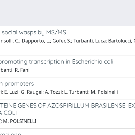
om social wasps by MS/MS
i, C.; Dapporto, L.; Gofer, S.; Turbanti, Luca; Bartolucci, Gi
romoting transcription in Escherichia coli
rbanti; R. Fani
ion promoters
; E. Luzi; G. Raugei; A. Tozzi; L. Turbanti; M. Polsinelli
STEINE GENES OF AZOSPIRILLUM BRASILENSE: E
A COLI
I; M. POLSINELLI
rasilene