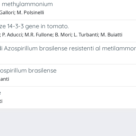
t to methylammonium
allori; M. Polsinelli
ize 14-3-3 gene in tomato.
; P. Aducci; M.R. Fullone; B. Mori; L. Turbanti; M. Buiatti
i Azospirillum brasilense resistenti al metilammo
zospirillum brasilense
banti
e
ti
-
Privacy