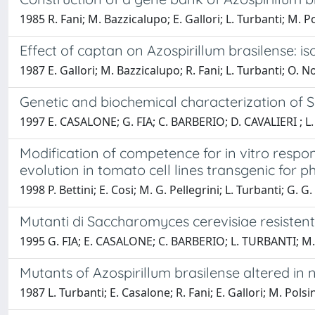
1985 R. Fani; M. Bazzicalupo; E. Gallori; L. Turbanti; M. Po
Effect of captan on Azospirillum brasilense: is
1987 E. Gallori; M. Bazzicalupo; R. Fani; L. Turbanti; O. N
Genetic and biochemical characterization of S
1997 E. CASALONE; G. FIA; C. BARBERIO; D. CAVALIERI ; 
Modification of competence for in vitro respo
evolution in tomato cell lines transgenic for
1998 P. Bettini; E. Cosi; M. G. Pellegrini; L. Turbanti; G. 
Mutanti di Saccharomyces cerevisiae resistent
1995 G. FIA; E. CASALONE; C. BARBERIO; L. TURBANTI; M
Mutants of Azospirillum brasilense altered in
1987 L. Turbanti; E. Casalone; R. Fani; E. Gallori; M. Polsin