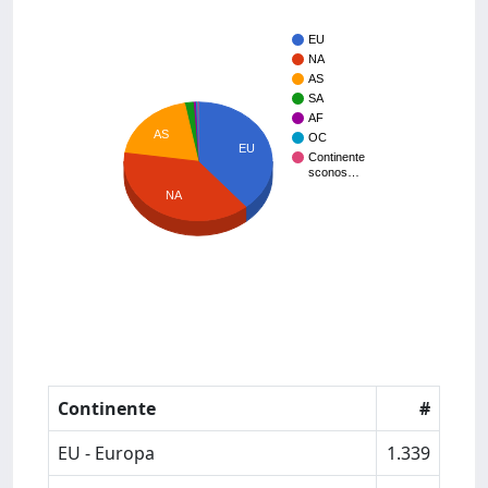
EU
NA
AS
SA
AF
AS
OC
EU
Continente
sconos…
NA
Continente
#
EU - Europa
1.339