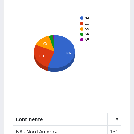
NA
EU
AS
SA
AF
AS
NA
EU
Continente
#
NA - Nord America
131