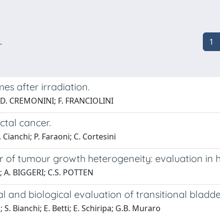
.
1
mes after irradiation.
; D. CREMONINI; F. FRANCIOLINI
ctal cancer.
. Cianchi; P. Faraoni; C. Cortesini
er of tumour growth heterogeneity: evaluation in
; A. BIGGERI; C.S. POTTEN
al and biological evaluation of transitional bladd
; S. Bianchi; E. Betti; E. Schiripa; G.B. Muraro