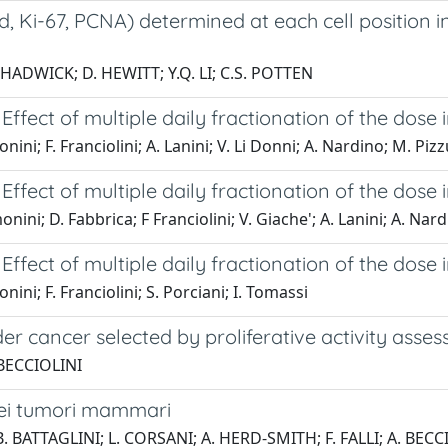
, Ki-67, PCNA) determined at each cell position 
CHADWICK; D. HEWITT; Y.Q. LI; C.S. POTTEN
Effect of multiple daily fractionation of the dose in
nini; F. Franciolini; A. Lanini; V. Li Donni; A. Nardino; M. Pizzu
Effect of multiple daily fractionation of the dose in
monini; D. Fabbrica; F Franciolini; V. Giache'; A. Lanini; A. Nar
Effect of multiple daily fractionation of the dose i
nini; F. Franciolini; S. Porciani; I. Tomassi
er cancer selected by proliferative activity asse
 BECCIOLINI
F nei tumori mammari
. BATTAGLINI; L. CORSANI; A. HERD-SMITH; F. FALLI; A. BECC