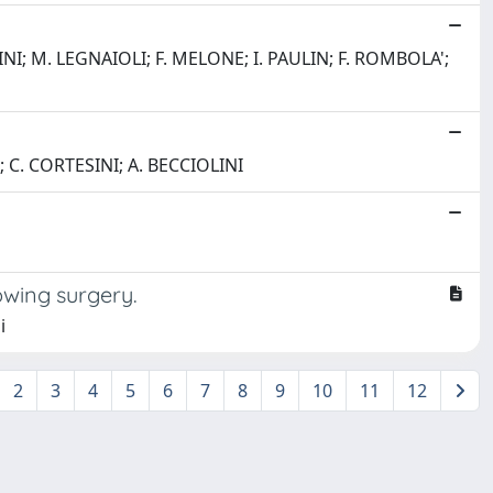
INI; M. LEGNAIOLI; F. MELONE; I. PAULIN; F. ROMBOLA';
; C. CORTESINI; A. BECCIOLINI
owing surgery.
i
2
3
4
5
6
7
8
9
10
11
12