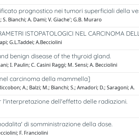
gnificato prognostico nei tumori superficiali della ve
e; S. Bianchi; A. Dami; V. Giache'; G.B. Muraro
ARAMETRI ISTOPATOLOGICI NEL CARCINOMA DEL
api; G.L.Taddei; A.Becciolini
 and benign disease of the thyroid gland.
ani; I. Paulin; C. Casini Raggi; M. Sensi; A. Becciolini
i nel carcinoma della mammella]
 Riccobon; A.; Balzi; M.; Bianchi; S.; Amadori; D.; Saragoni; A.
l'interpretazione dell'effetto delle radiazioni.
modalita' di somministrazione della dose.
ciolini; F. Franciolini