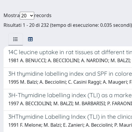
Mostra
records
Risultati 1 - 20 di 232 (tempo di esecuzione: 0.035 secondi)
14C leucine uptake in rat tissues at different ti
1981 A. BENUCCI; A. BECCIOLINI; A. NARDINO; M. BALZI
3H thymidine labelling index and SPF in colore
1995 M. Balzi; A. Becciolini; C. Casini Raggi; A. Maugeri; F
3H-Thymidine labelling index (TLI) as a mark
1997 A. BECCIOLINI; M. BALZI; M. BARBARISI; P. FARAONI
3HThymidine Labelling Index (TLI) in the clinic
1991 F. Melone; M. Balzi; E. Zanieri; A. Becciolini; P. Mauri