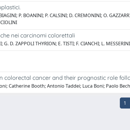
plastici.
 BIAGINI; P. BOANINI; P. CALSINI; D. CREMONINI; O. GAZZARR
CCIOLINI
giche nei carcinomi colorettali
; G. D. ZAPPOLI THYRION; E. TISTI; F. CIANCHI; L. MESSERINI
 colorectal cancer and their prognostic role foll
oni; Catherine Booth; Antonio Taddei; Luca Boni; Paolo Bech
1