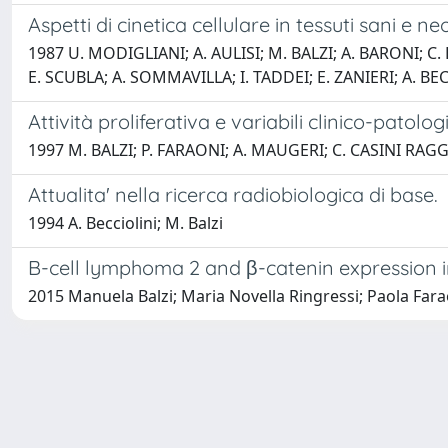
Aspetti di cinetica cellulare in tessuti sani e neo
1987 U. MODIGLIANI; A. AULISI; M. BALZI; A. BARONI; C.
E. SCUBLA; A. SOMMAVILLA; I. TADDEI; E. ZANIERI; A. BE
Attività proliferativa e variabili clinico-patolo
1997 M. BALZI; P. FARAONI; A. MAUGERI; C. CASINI RAGGI
Attualita' nella ricerca radiobiologica di base.
1994 A. Becciolini; M. Balzi
B-cell lymphoma 2 and β-catenin expression in
2015 Manuela Balzi; Maria Novella Ringressi; Paola Fara