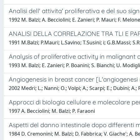
Analisi dell' attivita' proliferativa e del suo si
1992 M. Balzi; A. Becciolini; E. Zanieri; P. Mauri; F. Melon
ANALISI DELLA CORRELAZIONE TRA TLI E P
1991 M.Balzi; P.Mauri; L.Savino; T.Susini; i; G.B.Massi; S.R
Analysis of proliferative activity in malignant
1993 M. Balzi; E. Zanieri; P. Boanini; S. Bianchi; U. Modigli
Angiogenesis in breast cancer [L'angiogenes
2002 Medri; L.; Nanni; O.; Volpi; A.; Scarpi; E.; Dubini; A.;
Approcci di biologia cellulare e molecolare per 
1997 A. Becciolini; M. Balzi; P. Faraoni
Aspetti del danno intestinale dopo differenti 
1984 D. Cremonini; M. Balzi; D. Fabbrica; V. Giache'; A. Bec