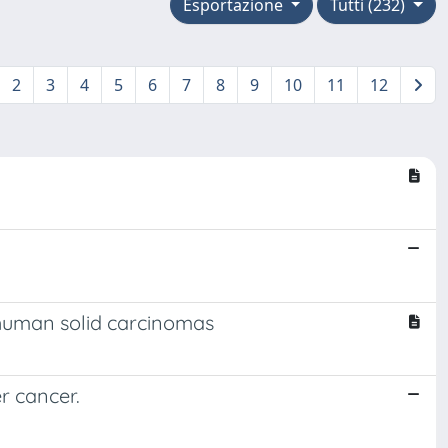
Esportazione
Tutti (232)
2
3
4
5
6
7
8
9
10
11
12
 human solid carcinomas
er cancer.