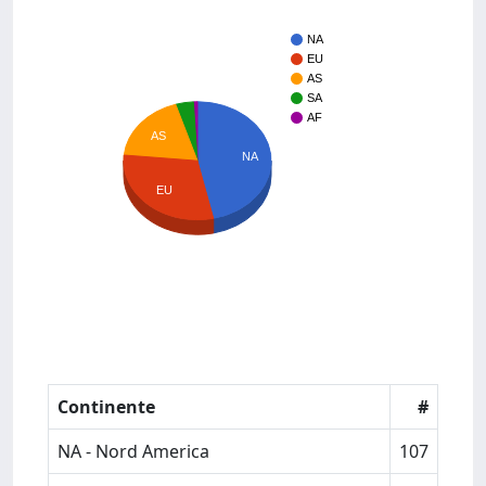
NA
EU
AS
SA
AF
AS
NA
EU
Continente
#
NA - Nord America
107