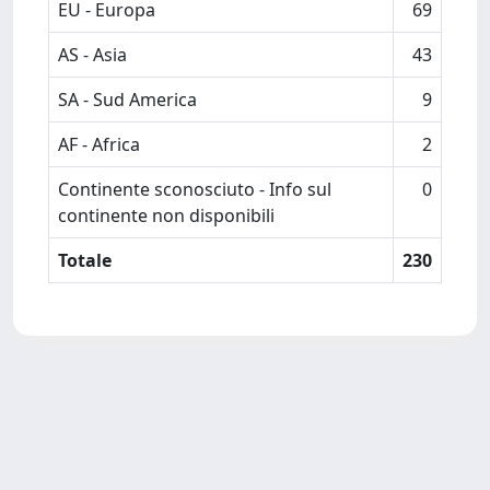
EU - Europa
69
AS - Asia
43
SA - Sud America
9
AF - Africa
2
Continente sconosciuto - Info sul
0
continente non disponibili
Totale
230
Powered by
IRIS
-
about IRIS
-
Utilizzo dei cookie
-
Privacy
Copyright © 2026