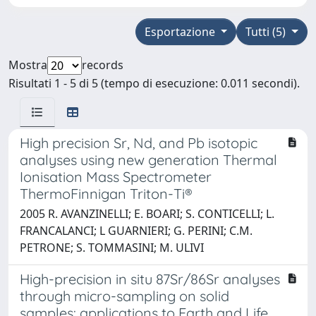
Esportazione
Tutti (5)
Mostra
records
Risultati 1 - 5 di 5 (tempo di esecuzione: 0.011 secondi).
High precision Sr, Nd, and Pb isotopic
analyses using new generation Thermal
Ionisation Mass Spectrometer
ThermoFinnigan Triton-Ti®
2005 R. AVANZINELLI; E. BOARI; S. CONTICELLI; L.
FRANCALANCI; L GUARNIERI; G. PERINI; C.M.
PETRONE; S. TOMMASINI; M. ULIVI
High-precision in situ 87Sr/86Sr analyses
through micro-sampling on solid
samples: applications to Earth and Life