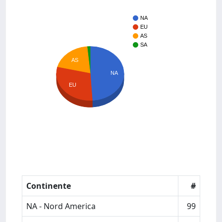
NA
EU
AS
SA
AS
NA
EU
Continente
#
NA - Nord America
99