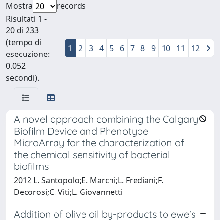
Mostra
records
Risultati 1 -
20 di 233
(tempo di
1
2
3
4
5
6
7
8
9
10
11
12
esecuzione:
0.052
secondi).
A novel approach combining the Calgary
Biofilm Device and Phenotype
MicroArray for the characterization of
the chemical sensitivity of bacterial
biofilms
2012 L. Santopolo;E. Marchi;L. Frediani;F.
Decorosi;C. Viti;L. Giovannetti
Addition of olive oil by-products to ewe's