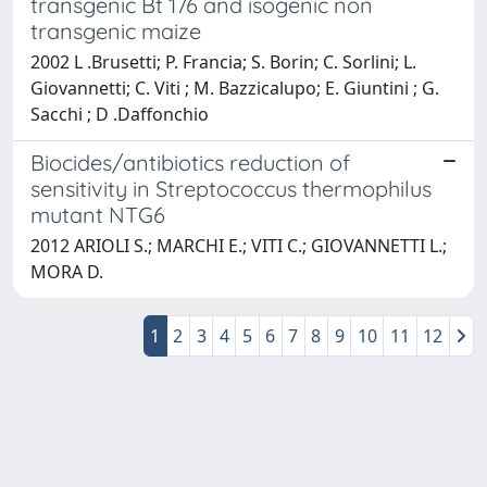
transgenic Bt 176 and isogenic non
transgenic maize
2002 L .Brusetti; P. Francia; S. Borin; C. Sorlini; L.
Giovannetti; C. Viti ; M. Bazzicalupo; E. Giuntini ; G.
Sacchi ; D .Daffonchio
Biocides/antibiotics reduction of
sensitivity in Streptococcus thermophilus
mutant NTG6
2012 ARIOLI S.; MARCHI E.; VITI C.; GIOVANNETTI L.;
MORA D.
1
2
3
4
5
6
7
8
9
10
11
12
Powered by
IRIS
-
about IRIS
-