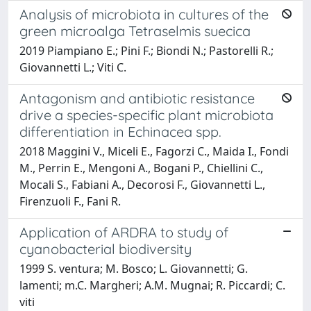
Analysis of microbiota in cultures of the
green microalga Tetraselmis suecica
2019 Piampiano E.; Pini F.; Biondi N.; Pastorelli R.;
Giovannetti L.; Viti C.
Antagonism and antibiotic resistance
drive a species-specific plant microbiota
differentiation in Echinacea spp.
2018 Maggini V., Miceli E., Fagorzi C., Maida I., Fondi
M., Perrin E., Mengoni A., Bogani P., Chiellini C.,
Mocali S., Fabiani A., Decorosi F., Giovannetti L.,
Firenzuoli F., Fani R.
Application of ARDRA to study of
cyanobacterial biodiversity
1999 S. ventura; M. Bosco; L. Giovannetti; G.
lamenti; m.C. Margheri; A.M. Mugnai; R. Piccardi; C.
viti