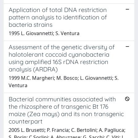
Application of total DNA restriction
pattern analysis to identification of
bacteria strains
1995 L. Giovannetti; S. Ventura
Assessment of the genetic diversity of
halotolerant coccoid cyanobacteria
using amplified 16S rDNA restriction
analysis (ARDRA)
1999 M.C. Margheri; M. Bosco; L. Giovannetti; S.
Ventura
Bacterial communities associated with
the rhizosphere of transgenic Bt 176
maize (Zea mays) and its non transgenic
counterpart
2005 L. Brusetti; P. Francia; C. Bertolini; A. Pagliuca;
S. Borin; C Sorlini; A. Abruzzese; G. Sacchi; C. Viti; L.