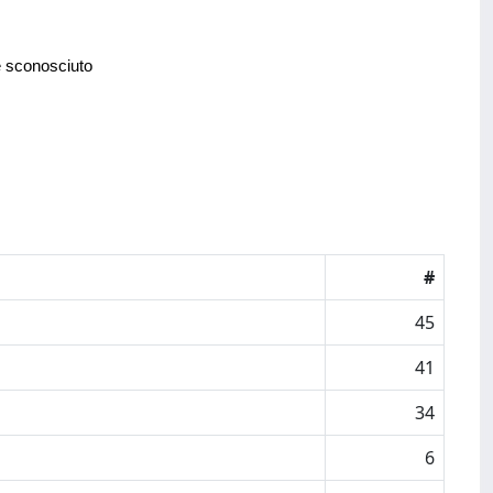
e sconosciuto
#
45
41
34
6