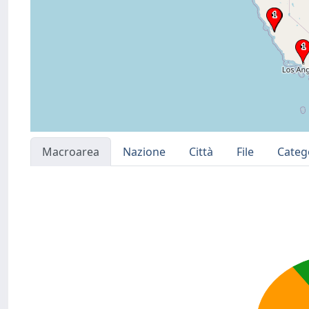
Macroarea
Nazione
Città
File
Categ