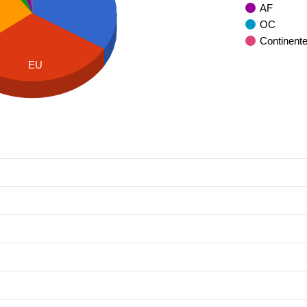
AF
OC
Continent
EU