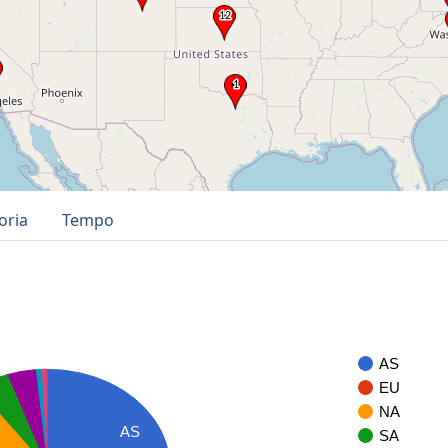
oria
Tempo
AS
EU
NA
AS
SA