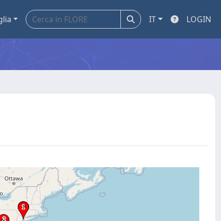
glia
IT
LOGIN