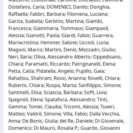
Distefano, Carla; DOMENICI, Danilo; Donghia,
Raffaella; Fabbri, Barbara; Filomena, Luciana;
Garzia, Isabella; Gerbino, Martina; Giambi,
Francesca; Giammaria, Tommaso; Giampaoli,
Alessia; Gianotti, Paola; Giardi, Fabio; Guarrera,
Mariacristina; Hemmer, Sabine; Liccioli, Lucia;
Magoni, Marco; Martini, Denis; Mezzadri, Giulio;
Neri, Ilaria; Oliva, Alessandro Alberto; Oppedisano,
Chiara; Paramatti, Riccardo; Patrignanelli, Elena;
Petta, Catia; Pidatella, Angelo; Pupillo, Gaia;
Rahatlou, Shahram; Rossi, Arianna; Rovelli, Chiara;
Ruberto, Chiara; Ruspa, Marta; Sanfilippo, Simone;
Santinelli, Elisa; Sciascia, Barbara; Soffi, Livia;
Spagnoli, Elena; Spatafora, Alessandro; Tinti,
Gemma; Tomei, Claudia; Tricomi, Alessia; Tuveri,
Matteo; Valdrè, Simone; Villa, Fabio; Dalla Vecchia,
Anna; De Bonis, Giulia; del Re, Daniele; Di Giovenale,
Domenico; Di Mauro, Rosalia P.; Guardo, Giovanni