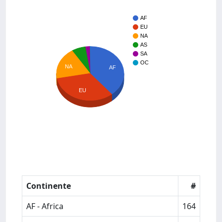
AF
EU
NA
AS
SA
OC
NA
AF
EU
Continente
#
AF - Africa
164