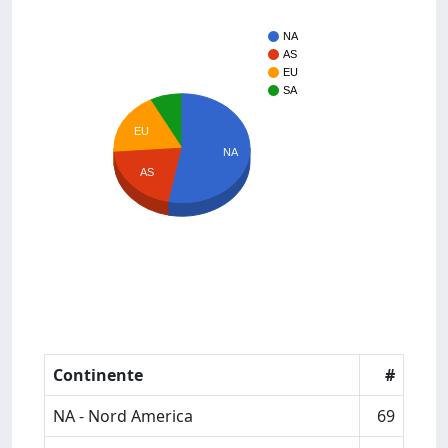
NA
AS
EU
SA
EU
NA
AS
Continente
#
NA - Nord America
69