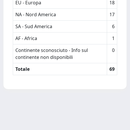
EU - Europa
18
NA - Nord America
17
SA - Sud America
6
AF - Africa
1
Continente sconosciuto - Info sul
0
continente non disponibili
Totale
69
Powered by
IRIS
-
about IRIS
-
Utilizzo dei cookie
-
Privacy
Copyright © 2026