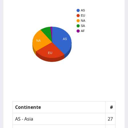
AS
EU
NA
SA
AF
AS
NA
EU
Continente
#
AS - Asia
27