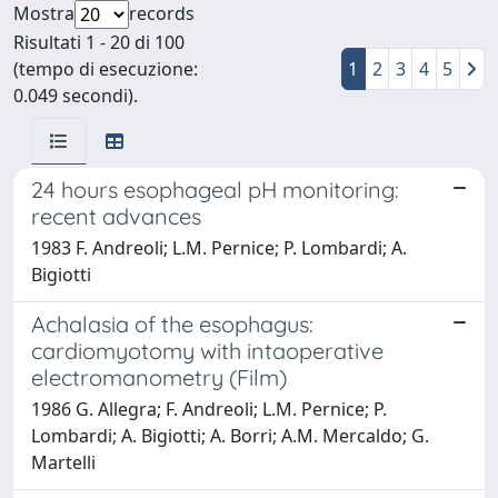
Mostra
records
Risultati 1 - 20 di 100
(tempo di esecuzione:
1
2
3
4
5
0.049 secondi).
24 hours esophageal pH monitoring:
recent advances
1983 F. Andreoli; L.M. Pernice; P. Lombardi; A.
Bigiotti
Achalasia of the esophagus:
cardiomyotomy with intaoperative
electromanometry (Film)
1986 G. Allegra; F. Andreoli; L.M. Pernice; P.
Lombardi; A. Bigiotti; A. Borri; A.M. Mercaldo; G.
Martelli