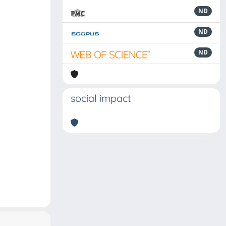
ND
ND
ND
social impact