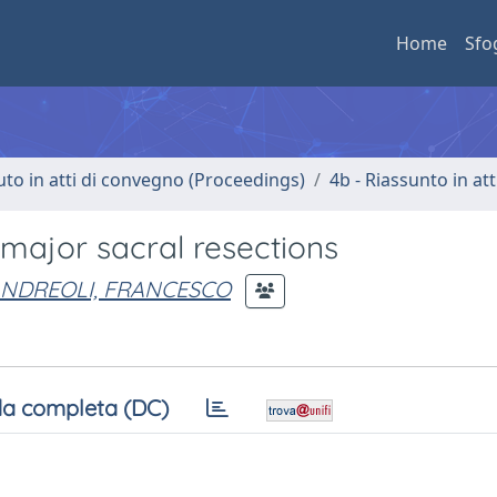
Home
Sfo
uto in atti di convegno (Proceedings)
4b - Riassunto in at
 major sacral resections
NDREOLI, FRANCESCO
a completa (DC)