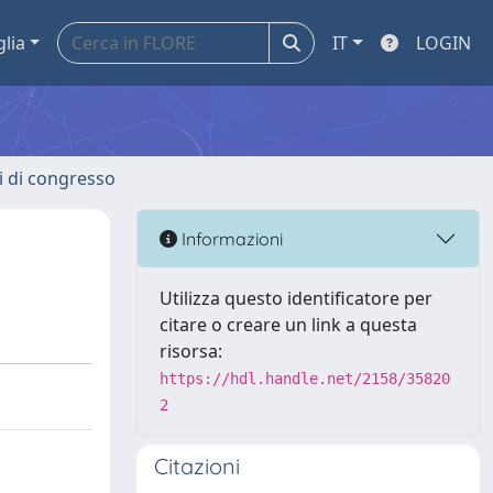
glia
IT
LOGIN
ti di congresso
Informazioni
Utilizza questo identificatore per
citare o creare un link a questa
risorsa:
https://hdl.handle.net/2158/35820
2
Citazioni