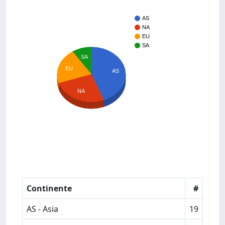
AS
NA
EU
SA
SA
EU
AS
NA
Continente
#
AS - Asia
19