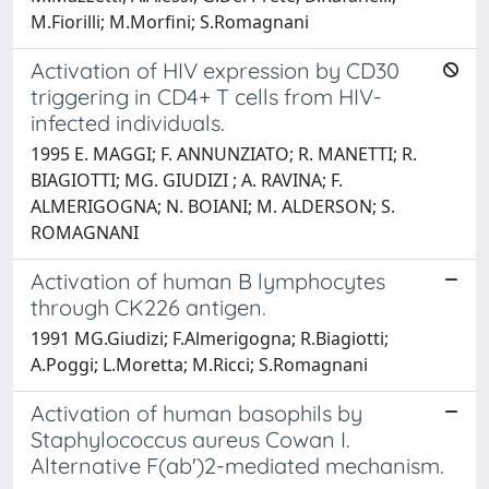
M.Fiorilli; M.Morfini; S.Romagnani
Activation of HIV expression by CD30
triggering in CD4+ T cells from HIV-
infected individuals.
1995 E. MAGGI; F. ANNUNZIATO; R. MANETTI; R.
BIAGIOTTI; MG. GIUDIZI ; A. RAVINA; F.
ALMERIGOGNA; N. BOIANI; M. ALDERSON; S.
ROMAGNANI
Activation of human B lymphocytes
through CK226 antigen.
1991 MG.Giudizi; F.Almerigogna; R.Biagiotti;
A.Poggi; L.Moretta; M.Ricci; S.Romagnani
Activation of human basophils by
Staphylococcus aureus Cowan I.
Alternative F(ab')2-mediated mechanism.