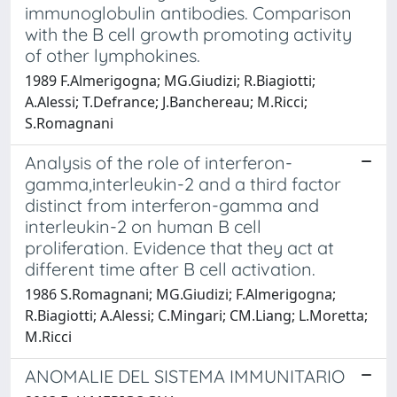
immunoglobulin antibodies. Comparison
with the B cell growth promoting activity
of other lymphokines.
1989 F.Almerigogna; MG.Giudizi; R.Biagiotti;
A.Alessi; T.Defrance; J.Banchereau; M.Ricci;
S.Romagnani
Analysis of the role of interferon-
gamma,interleukin-2 and a third factor
distinct from interferon-gamma and
interleukin-2 on human B cell
proliferation. Evidence that they act at
different time after B cell activation.
1986 S.Romagnani; MG.Giudizi; F.Almerigogna;
R.Biagiotti; A.Alessi; C.Mingari; CM.Liang; L.Moretta;
M.Ricci
ANOMALIE DEL SISTEMA IMMUNITARIO