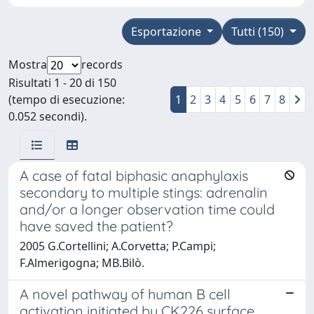
Esportazione
Tutti (150)
Mostra
records
Risultati 1 - 20 di 150
(tempo di esecuzione:
1
2
3
4
5
6
7
8
0.052 secondi).
A case of fatal biphasic anaphylaxis
secondary to multiple stings: adrenalin
and/or a longer observation time could
have saved the patient?
2005 G.Cortellini; A.Corvetta; P.Campi;
F.Almerigogna; MB.Bilò.
A novel pathway of human B cell
activation initiated by CK226 surface