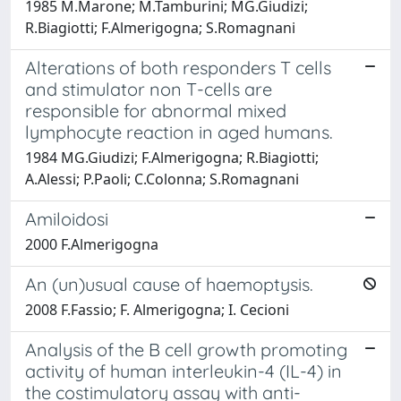
1985 M.Marone; M.Tamburini; MG.Giudizi;
R.Biagiotti; F.Almerigogna; S.Romagnani
Alterations of both responders T cells
and stimulator non T-cells are
responsible for abnormal mixed
lymphocyte reaction in aged humans.
1984 MG.Giudizi; F.Almerigogna; R.Biagiotti;
A.Alessi; P.Paoli; C.Colonna; S.Romagnani
Amiloidosi
2000 F.Almerigogna
An (un)usual cause of haemoptysis.
2008 F.Fassio; F. Almerigogna; I. Cecioni
Analysis of the B cell growth promoting
activity of human interleukin-4 (IL-4) in
the costimulatory assay with anti-