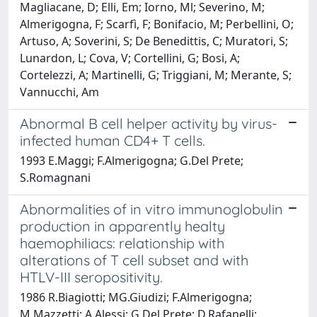
Magliacane, D; Elli, Em; Iorno, Ml; Severino, M;
Almerigogna, F; Scarfì, F; Bonifacio, M; Perbellini, O;
Artuso, A; Soverini, S; De Benedittis, C; Muratori, S;
Lunardon, L; Cova, V; Cortellini, G; Bosi, A;
Cortelezzi, A; Martinelli, G; Triggiani, M; Merante, S;
Vannucchi, Am
Abnormal B cell helper activity by virus-
infected human CD4+ T cells.
1993 E.Maggi; F.Almerigogna; G.Del Prete;
S.Romagnani
Abnormalities of in vitro immunoglobulin
production in apparently healty
haemophiliacs: relationship with
alterations of T cell subset and with
HTLV-III seropositivity.
1986 R.Biagiotti; MG.Giudizi; F.Almerigogna;
M.Mazzetti; A.Alessi; G.Del Prete; D.Rafanelli;