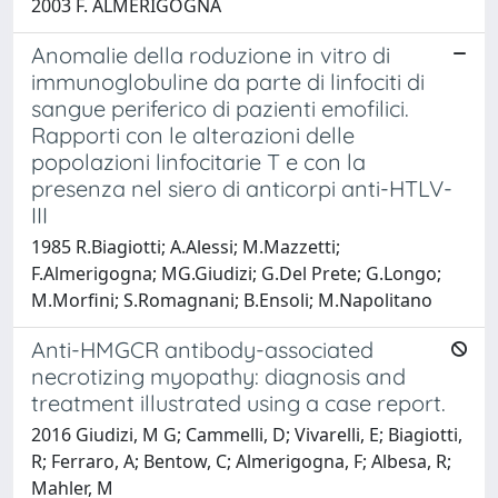
2003 F. ALMERIGOGNA
Anomalie della roduzione in vitro di
immunoglobuline da parte di linfociti di
sangue periferico di pazienti emofilici.
Rapporti con le alterazioni delle
popolazioni linfocitarie T e con la
presenza nel siero di anticorpi anti-HTLV-
III
1985 R.Biagiotti; A.Alessi; M.Mazzetti;
F.Almerigogna; MG.Giudizi; G.Del Prete; G.Longo;
M.Morfini; S.Romagnani; B.Ensoli; M.Napolitano
Anti-HMGCR antibody-associated
necrotizing myopathy: diagnosis and
treatment illustrated using a case report.
2016 Giudizi, M G; Cammelli, D; Vivarelli, E; Biagiotti,
R; Ferraro, A; Bentow, C; Almerigogna, F; Albesa, R;
Mahler, M