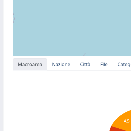
Macroarea
Nazione
Città
File
Categ
AS