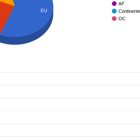
AF
EU
Continent
OC