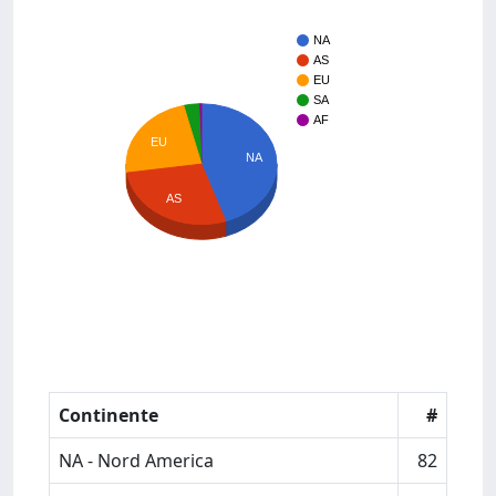
NA
AS
EU
SA
AF
EU
NA
AS
Continente
#
NA - Nord America
82