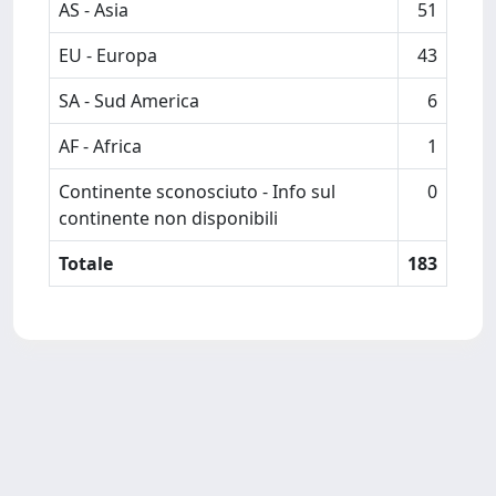
AS - Asia
51
EU - Europa
43
SA - Sud America
6
AF - Africa
1
Continente sconosciuto - Info sul
0
continente non disponibili
Totale
183
Powered by
IRIS
-
about IRIS
-
Utilizzo dei cookie
-
Privacy
Copyright © 2026