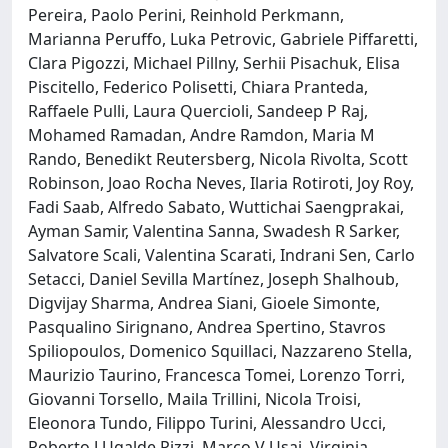
Pereira, Paolo Perini, Reinhold Perkmann,
Marianna Peruffo, Luka Petrovic, Gabriele Piffaretti,
Clara Pigozzi, Michael Pillny, Serhii Pisachuk, Elisa
Piscitello, Federico Polisetti, Chiara Pranteda,
Raffaele Pulli, Laura Quercioli, Sandeep P Raj,
Mohamed Ramadan, Andre Ramdon, Maria M
Rando, Benedikt Reutersberg, Nicola Rivolta, Scott
Robinson, Joao Rocha Neves, Ilaria Rotiroti, Joy Roy,
Fadi Saab, Alfredo Sabato, Wuttichai Saengprakai,
Ayman Samir, Valentina Sanna, Swadesh R Sarker,
Salvatore Scali, Valentina Scarati, Indrani Sen, Carlo
Setacci, Daniel Sevilla Martínez, Joseph Shalhoub,
Digvijay Sharma, Andrea Siani, Gioele Simonte,
Pasqualino Sirignano, Andrea Spertino, Stavros
Spiliopoulos, Domenico Squillaci, Nazzareno Stella,
Maurizio Taurino, Francesca Tomei, Lorenzo Torri,
Giovanni Torsello, Maila Trillini, Nicola Troisi,
Eleonora Tundo, Filippo Turini, Alessandro Ucci,
Roberto J Ugalde Pizzi, Marco V Usai, Virginia