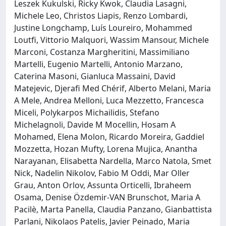
Leszek Kukulski, Ricky Kwok, Claudia Lasagni,
Michele Leo, Christos Liapis, Renzo Lombardi,
Justine Longchamp, Luís Loureiro, Mohammed
Loutfi, Vittorio Malquori, Wassim Mansour, Michele
Marconi, Costanza Margheritini, Massimiliano
Martelli, Eugenio Martelli, Antonio Marzano,
Caterina Masoni, Gianluca Massaini, David
Matejevic, Djerafi Med Chérif, Alberto Melani, Maria
A Mele, Andrea Melloni, Luca Mezzetto, Francesca
Miceli, Polykarpos Michailidis, Stefano
Michelagnoli, Davide M Mocellin, Hosam A
Mohamed, Elena Molon, Ricardo Moreira, Gaddiel
Mozzetta, Hozan Mufty, Lorena Mujica, Anantha
Narayanan, Elisabetta Nardella, Marco Natola, Smet
Nick, Nadelin Nikolov, Fabio M Oddi, Mar Oller
Grau, Anton Orlov, Assunta Orticelli, Ibraheem
Osama, Denise Özdemir-VAN Brunschot, Maria A
Pacilè, Marta Panella, Claudia Panzano, Gianbattista
Parlani, Nikolaos Patelis, Javier Peinado, Maria