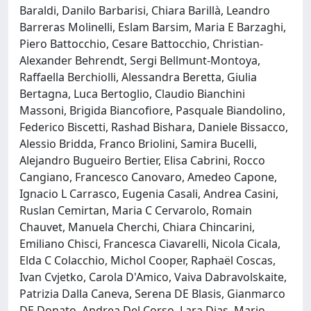
Baraldi, Danilo Barbarisi, Chiara Barillà, Leandro
Barreras Molinelli, Eslam Barsim, Maria E Barzaghi,
Piero Battocchio, Cesare Battocchio, Christian-
Alexander Behrendt, Sergi Bellmunt-Montoya,
Raffaella Berchiolli, Alessandra Beretta, Giulia
Bertagna, Luca Bertoglio, Claudio Bianchini
Massoni, Brigida Biancofiore, Pasquale Biandolino,
Federico Biscetti, Rashad Bishara, Daniele Bissacco,
Alessio Bridda, Franco Briolini, Samira Bucelli,
Alejandro Bugueiro Bertier, Elisa Cabrini, Rocco
Cangiano, Francesco Canovaro, Amedeo Capone,
Ignacio L Carrasco, Eugenia Casali, Andrea Casini,
Ruslan Cemirtan, Maria C Cervarolo, Romain
Chauvet, Manuela Cherchi, Chiara Chincarini,
Emiliano Chisci, Francesca Ciavarelli, Nicola Cicala,
Elda C Colacchio, Michol Cooper, Raphaël Coscas,
Ivan Cvjetko, Carola D'Amico, Vaiva Dabravolskaite,
Patrizia Dalla Caneva, Serena DE Blasis, Gianmarco
DE Donato, Andrea Del Corso, Lara Dias, Mario