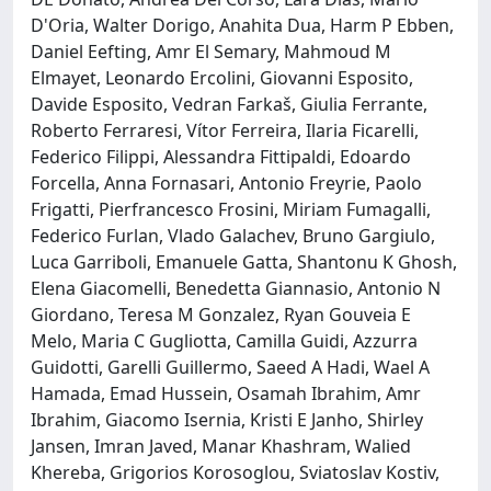
D'Oria, Walter Dorigo, Anahita Dua, Harm P Ebben,
Daniel Eefting, Amr El Semary, Mahmoud M
Elmayet, Leonardo Ercolini, Giovanni Esposito,
Davide Esposito, Vedran Farkaš, Giulia Ferrante,
Roberto Ferraresi, Vítor Ferreira, Ilaria Ficarelli,
Federico Filippi, Alessandra Fittipaldi, Edoardo
Forcella, Anna Fornasari, Antonio Freyrie, Paolo
Frigatti, Pierfrancesco Frosini, Miriam Fumagalli,
Federico Furlan, Vlado Galachev, Bruno Gargiulo,
Luca Garriboli, Emanuele Gatta, Shantonu K Ghosh,
Elena Giacomelli, Benedetta Giannasio, Antonio N
Giordano, Teresa M Gonzalez, Ryan Gouveia E
Melo, Maria C Gugliotta, Camilla Guidi, Azzurra
Guidotti, Garelli Guillermo, Saeed A Hadi, Wael A
Hamada, Emad Hussein, Osamah Ibrahim, Amr
Ibrahim, Giacomo Isernia, Kristi E Janho, Shirley
Jansen, Imran Javed, Manar Khashram, Walied
Khereba, Grigorios Korosoglou, Sviatoslav Kostiv,