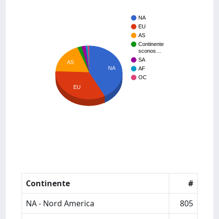
NA
EU
AS
Continente
sconos…
SA
AS
NA
AF
OC
EU
Continente
#
NA - Nord America
805