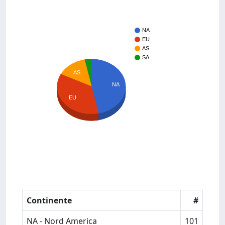
NA
EU
AS
SA
AS
NA
EU
Continente
#
NA - Nord America
101