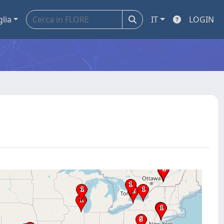
glia
IT
LOGIN