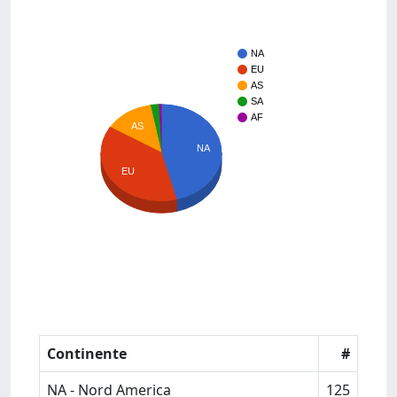
NA
EU
AS
SA
AF
AS
NA
EU
Continente
#
NA - Nord America
125