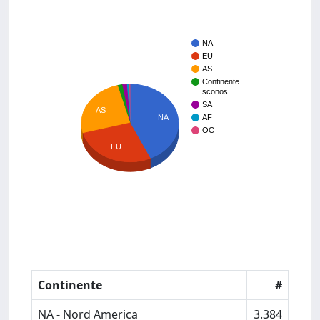
NA
EU
AS
Continente
sconos…
SA
AS
NA
AF
OC
EU
Continente
#
NA - Nord America
3.384