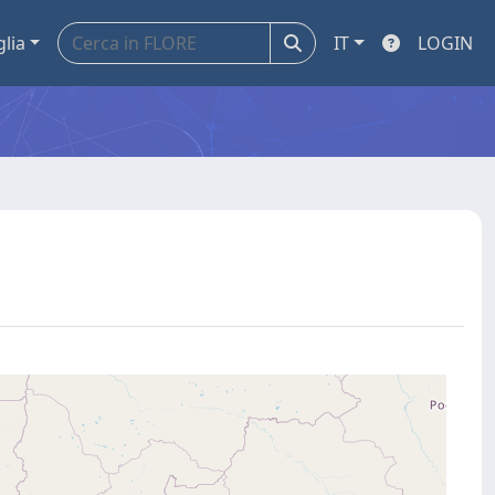
glia
IT
LOGIN