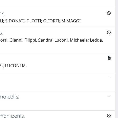
ns.
I; S.DONATI; F.LOTTI; G.FORTI; M.MAGGI
s.
orti, Gianni; Filippi, Sandra; Luconi, Michaela; Ledda,
M.; LUCONI M.
ma cells.
uman penis.