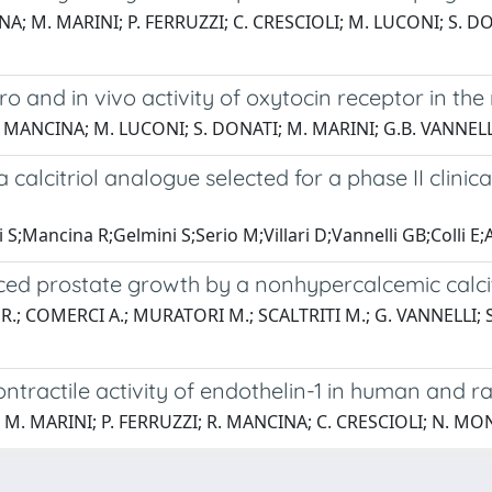
; M. MARINI; P. FERRUZZI; C. CRESCIOLI; M. LUCONI; S. DONAT
tro and in vivo activity of oxytocin receptor in the 
 R. MANCINA; M. LUCONI; S. DONATI; M. MARINI; G.B. VANNEL
 calcitriol analogue selected for a phase II clinica
zi S;Mancina R;Gelmini S;Serio M;Villari D;Vannelli GB;Colli E
ed prostate growth by a nonhypercalcemic calcit
R.; COMERCI A.; MURATORI M.; SCALTRITI M.; G. VANNELLI; S
ractile activity of endothelin-1 in human and ra
I; M. MARINI; P. FERRUZZI; R. MANCINA; C. CRESCIOLI; N. M