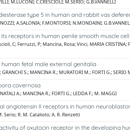
LLI; M.LUCONI; C.CRESCIOLI; M.SERIO; G.B.VANNELLI
diesterase type 5 in human and rabbit vas defere
IGNOZZI; A.SALONIA; F.MONTORSI; N.MONDAINI; G.B.VANNELL
 its receptors in human penile smooth muscle cell
scioli, C; Ferruzzi, P; Mancina, Rosa; Vinci, MARIA CRISTINA; F
n human fetal male external genitalia
.; GRANCHI S.; MANCINA R.; MURATORI M.; FORTI G.; SERIO 
rpora cavernosa
 NATALI A.; MANCINA R.; FORTI G.; LEDDA F.; M. MAGGI
nal angiotensin II receptors in human neuroblasto
. Serio; R. M. Catalioto; A. R. Renzetti
 activity of oxytocin receptor in the developing h