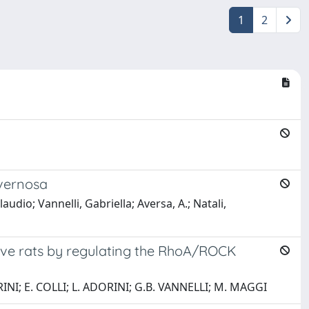
1
2
avernosa
udio; Vannelli, Gabriella; Aversa, A.; Natali,
nsive rats by regulating the RhoA/ROCK
RINI; E. COLLI; L. ADORINI; G.B. VANNELLI; M. MAGGI