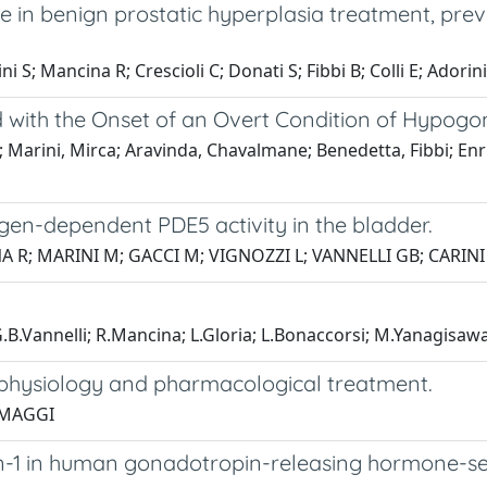
ve in benign prostatic hyperplasia treatment, pre
ni S; Mancina R; Crescioli C; Donati S; Fibbi B; Colli E; Adorin
 with the Onset of an Overt Condition of Hypogo
; Marini, Mirca; Aravinda, Chavalmane; Benedetta, Fibbi; Enric
gen-dependent PDE5 activity in the bladder.
NA R; MARINI M; GACCI M; VIGNOZZI L; VANNELLI GB; CARIN
G.B.Vannelli; R.Mancina; L.Gloria; L.Bonaccorsi; M.Yanagisawa
hophysiology and pharmacological treatment.
. MAGGI
lin-1 in human gonadotropin-releasing hormone-s