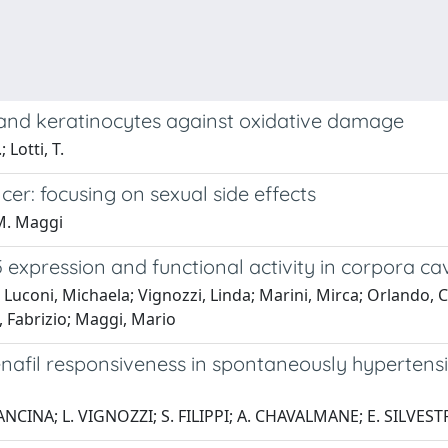
s and keratinocytes against oxidative damage
 Lotti, T.
er: focusing on sexual side effects
 M. Maggi
expression and functional activity in corpora c
Luconi, Michaela; Vignozzi, Linda; Marini, Mirca; Orlando, Cla
a, Fabrizio; Maggi, Mario
ldenafil responsiveness in spontaneously hyperte
ANCINA; L. VIGNOZZI; S. FILIPPI; A. CHAVALMANE; E. SILVEST