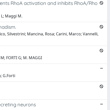
vents RhoA activation and inhibits RhoA/Rho
i L; Maggi M.
nadism.
o, Silvestrini; Mancina, Rosa; Carini, Marco; Vannelli,
I M; FORTI G; M. MAGGI
; G.Forti
ecreting neurons