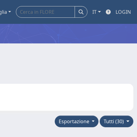
glia
IT
LOGIN
Esportazione
Tutti (30)