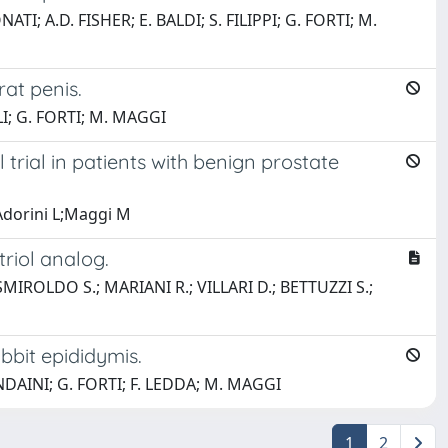
I; A.D. FISHER; E. BALDI; S. FILIPPI; G. FORTI; M.
rat penis.
LI; G. FORTI; M. MAGGI
l trial in patients with benign prostate
;Adorini L;Maggi M
riol analog.
MIROLDO S.; MARIANI R.; VILLARI D.; BETTUZZI S.;
bbit epididymis.
ONDAINI; G. FORTI; F. LEDDA; M. MAGGI
1
2