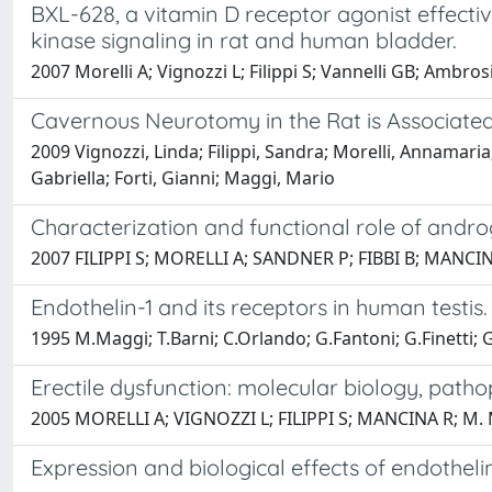
BXL-628, a vitamin D receptor agonist effecti
kinase signaling in rat and human bladder.
2007 Morelli A; Vignozzi L; Filippi S; Vannelli GB; Ambrosi
Cavernous Neurotomy in the Rat is Associated
2009 Vignozzi, Linda; Filippi, Sandra; Morelli, Annamaria
Gabriella; Forti, Gianni; Maggi, Mario
Characterization and functional role of andro
2007 FILIPPI S; MORELLI A; SANDNER P; FIBBI B; MANCI
Endothelin-1 and its receptors in human testis.
1995 M.Maggi; T.Barni; C.Orlando; G.Fantoni; G.Finetti; 
Erectile dysfunction: molecular biology, pat
2005 MORELLI A; VIGNOZZI L; FILIPPI S; MANCINA R; M
Expression and biological effects of endothe