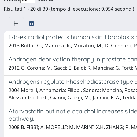
Risultati 1 - 20 di 30 (tempo di esecuzione: 0.054 secondi).
17b-estradiol protects human skin fibroblast
2013 Bottai, G.; Mancina, R.; Muratori, M.; Di Gennaro, P.;
Androgen deprivation therapy in prostate canc
2012 G. Corona; M. Gacci; E. Baldi; R. Mancina; G. Forti;
Androgens regulate Phosphodiesterase type 5 
2004 Morelli, Annamaria; Filippi, Sandra; Mancina, Rosa; 
Alessandro; Forti, Gianni; Giorgi, M.; Jannini, E. A.; Ledd
Atorvastatin but not elocalcitol increases si
pathway.
2008 B. FIBBI; A. MORELLI; M. MARINI; X.H. ZHANG; R. M