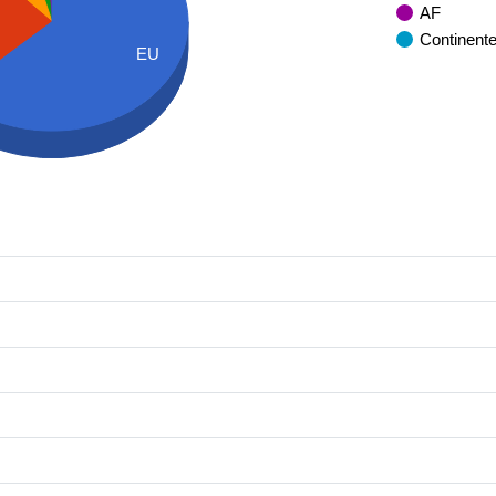
AF
Continent
EU