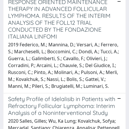
RESPONSE ORIENTED MAINTENANCE
THERAPY IN ADVANCED FOLLICULAR
LYMPHOMA. RESULTS OF THE INTERIM
ANALYSIS OF THE FOLL12 TRIAL
CONDUCTED BY THE FONDAZIONE
ITALIANA LINFOMI
2019 Federico, M.; Mannina, D.; Versari, A.; Ferrero,
S.; Marcheselli, L.; Boccomini, C.; Dondi, A.; Tucci, A.;
Guerra, L.; Galimberti, S.; Cavallo, F.; Olivieri, J.;
Corradini, P.; Arcaini, L.; Chauvie, S.; Del Giudice, I.;
Rusconi, C.; Pinto, A.; Molinari, A.; Pulsoni, A.; Merli,
M.; Kovalchuk, S.; Nassi, L.; Bolis, S.; Gattei, V.;
Manni, M.; Pileri, S.; Brugiatelli, M.; Luminari, S.
Safety Profile of Idelalisib in Patients with
Refractory Follicular Lymphoma: Interim
Analysis of a Noninterventional Study
2020 Salles, Gilles; Wu, Ka Lung; Kovalchuk, Sofya;
Mercadal, Santiago; Chiarenza, Annalisa; Pettengell,