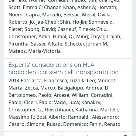
Scott, Emma C; Chanan-Khan, Asher A; Horvath,
Noemi; Capra, Marcelo; Beksac, Meral; Ovilla,
Roberto; Jo, Jae-Cheol; Shin, Ho-Jin; Sonneveld,
Pieter; Soong, David; Casneuf, Tineke; Chiu,
Christopher; Amin, Himal; Qi, Ming; Thiyagarajah,
Piruntha; Sasser, A Kate; Schecter, Jordan M;
Mateos, Maria-Victoria
Experts' considerations on HLA-
haploidentical stem cell transplantation
2014 Patriarca, Francesca; Luznik, Leo; Medeot,
Marta; Zecca, Marco; Bacigalupo, Andrea; Di
Bartolomeo, Paolo; Arcese, William; Corradini,
Paolo; Ciceri, Fabio; Vago, Luca; Kanakry,
Christopher G.; Fleischhauer, Katharina; Martelli,
Massimo F.; Bosi, Alberto; Rambaldi, Alessandro;
Cesaro, Simone; Russo, Domenico; Fanin, Renato