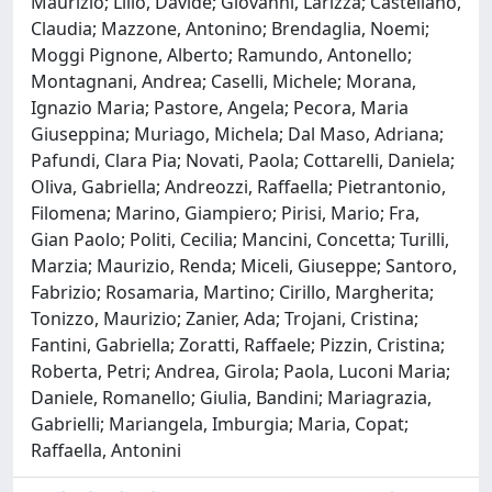
Maurizio; Lillo, Davide; Giovanni, Larizza; Castellano,
Claudia; Mazzone, Antonino; Brendaglia, Noemi;
Moggi Pignone, Alberto; Ramundo, Antonello;
Montagnani, Andrea; Caselli, Michele; Morana,
Ignazio Maria; Pastore, Angela; Pecora, Maria
Giuseppina; Muriago, Michela; Dal Maso, Adriana;
Pafundi, Clara Pia; Novati, Paola; Cottarelli, Daniela;
Oliva, Gabriella; Andreozzi, Raffaella; Pietrantonio,
Filomena; Marino, Giampiero; Pirisi, Mario; Fra,
Gian Paolo; Politi, Cecilia; Mancini, Concetta; Turilli,
Marzia; Maurizio, Renda; Miceli, Giuseppe; Santoro,
Fabrizio; Rosamaria, Martino; Cirillo, Margherita;
Tonizzo, Maurizio; Zanier, Ada; Trojani, Cristina;
Fantini, Gabriella; Zoratti, Raffaele; Pizzin, Cristina;
Roberta, Petri; Andrea, Girola; Paola, Luconi Maria;
Daniele, Romanello; Giulia, Bandini; Mariagrazia,
Gabrielli; Mariangela, Imburgia; Maria, Copat;
Raffaella, Antonini