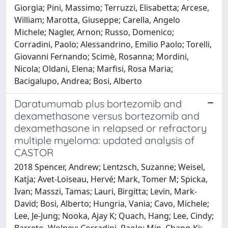
Giorgia; Pini, Massimo; Terruzzi, Elisabetta; Arcese,
William; Marotta, Giuseppe; Carella, Angelo
Michele; Nagler, Arnon; Russo, Domenico;
Corradini, Paolo; Alessandrino, Emilio Paolo; Torelli,
Giovanni Fernando; Scimè, Rosanna; Mordini,
Nicola; Oldani, Elena; Marfisi, Rosa Maria;
Bacigalupo, Andrea; Bosi, Alberto
Daratumumab plus bortezomib and
dexamethasone versus bortezomib and
dexamethasone in relapsed or refractory
multiple myeloma: updated analysis of
CASTOR
2018 Spencer, Andrew; Lentzsch, Suzanne; Weisel,
Katja; Avet-Loiseau, Hervé; Mark, Tomer M; Spicka,
Ivan; Masszi, Tamas; Lauri, Birgitta; Levin, Mark-
David; Bosi, Alberto; Hungria, Vania; Cavo, Michele;
Lee, Je-Jung; Nooka, Ajay K; Quach, Hang; Lee, Cindy;
Barreto, Wolney; Corradini, Paolo; Min, Chang-Ki;