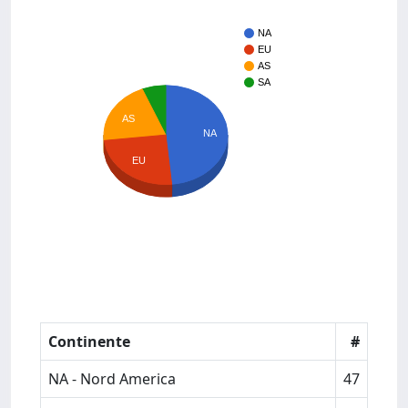
NA
EU
AS
SA
AS
NA
EU
Continente
#
NA - Nord America
47