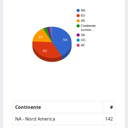
NA
EU
AS
Continente
sconos…
SA
AS
NA
OC
AF
EU
Continente
#
NA - Nord America
142