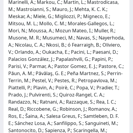
Marinelli, A.; Markou, C.; Martin, L.; Mastrodicasa,
M.; Mastroianni, S.; Mauro, J.; Mehta, K. C. K.;
Meskar, A.; Miele, G.; Migliozzi, P.; Migneco, E.;
Mitsou, M. L.; Mollo, C. M.; Morales-Gallegos, L.;
Mori, N.; Moussa, A.; Mozun Mateo, I.; Muller, R.;
Musone, M. R.; Musumeci, M.; Navas, S.; Nayerhoda,
A.; Nicolau, C. A.; Nkosi, B.; ó Fearraigh, B.; Oliviero,
V.; Orlando, A.; Oukacha, E.; Pacini, L.; Paesani, D.;
Palacios González, J.; Papalashvili, G.; Papini, P.;
Parisi, V.; Parmar, A.; Pastor Gomez, E. J.; Pastore, C.;
Păun, A. M.; Păvălaş, G. E.; Peña Martnez, S.; Perrin-
Terrin, M.; Pestel, V.; Pestes, R.; Petropavlova, M.;
Piattelli, P.; Plavin, A.; Poirè, C.; Popa, V.; Pradier, T.;
Prado, J.; Pulvirenti, S.; Quiroz-Rangel, C. A.;
Randazzo, N.; Ratnani, A.; Razzaque, S.; Rea, I. C.;
Real, D.; Riccobene, G.; Robinson, J.; Romanov, A.;
Ros, E.; Šaina, A.; Salesa Greus, F.; Samtleben, D. F.
E.; Sánchez Losa, A.; Sanfilippo, S.; Sanguineti, M.;
Santonocito, D.; Sapienza, P.; Scaringella, M.;