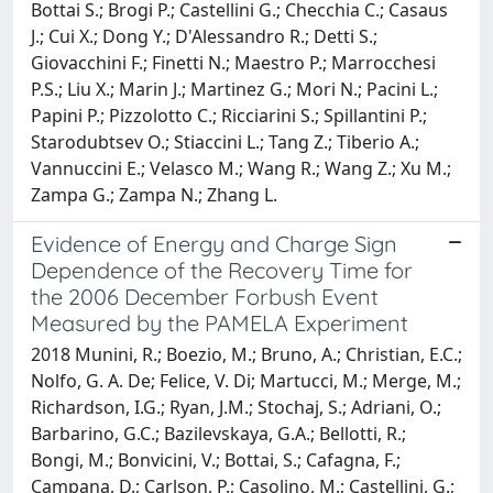
Bottai S.; Brogi P.; Castellini G.; Checchia C.; Casaus
J.; Cui X.; Dong Y.; D'Alessandro R.; Detti S.;
Giovacchini F.; Finetti N.; Maestro P.; Marrocchesi
P.S.; Liu X.; Marin J.; Martinez G.; Mori N.; Pacini L.;
Papini P.; Pizzolotto C.; Ricciarini S.; Spillantini P.;
Starodubtsev O.; Stiaccini L.; Tang Z.; Tiberio A.;
Vannuccini E.; Velasco M.; Wang R.; Wang Z.; Xu M.;
Zampa G.; Zampa N.; Zhang L.
Evidence of Energy and Charge Sign
Dependence of the Recovery Time for
the 2006 December Forbush Event
Measured by the PAMELA Experiment
2018 Munini, R.; Boezio, M.; Bruno, A.; Christian, E.C.;
Nolfo, G. A. De; Felice, V. Di; Martucci, M.; Merge, M.;
Richardson, I.G.; Ryan, J.M.; Stochaj, S.; Adriani, O.;
Barbarino, G.C.; Bazilevskaya, G.A.; Bellotti, R.;
Bongi, M.; Bonvicini, V.; Bottai, S.; Cafagna, F.;
Campana, D.; Carlson, P.; Casolino, M.; Castellini, G.;