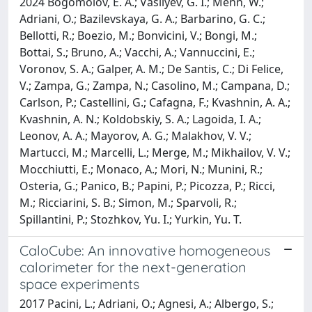
2024 Bogomolov, E. A.; Vasilyev, G. I.; Menn, W.;
Adriani, O.; Bazilevskaya, G. A.; Barbarino, G. C.;
Bellotti, R.; Boezio, M.; Bonvicini, V.; Bongi, M.;
Bottai, S.; Bruno, A.; Vacchi, A.; Vannuccini, E.;
Voronov, S. A.; Galper, A. M.; De Santis, C.; Di Felice,
V.; Zampa, G.; Zampa, N.; Casolino, M.; Campana, D.;
Carlson, P.; Castellini, G.; Cafagna, F.; Kvashnin, A. A.;
Kvashnin, A. N.; Koldobskiy, S. A.; Lagoida, I. A.;
Leonov, A. A.; Mayorov, A. G.; Malakhov, V. V.;
Martucci, M.; Marcelli, L.; Merge, M.; Mikhailov, V. V.;
Mocchiutti, E.; Monaco, A.; Mori, N.; Munini, R.;
Osteria, G.; Panico, B.; Papini, P.; Picozza, P.; Ricci,
M.; Ricciarini, S. B.; Simon, M.; Sparvoli, R.;
Spillantini, P.; Stozhkov, Yu. I.; Yurkin, Yu. T.
CaloCube: An innovative homogeneous
calorimeter for the next-generation
space experiments
2017 Pacini, L.; Adriani, O.; Agnesi, A.; Albergo, S.;