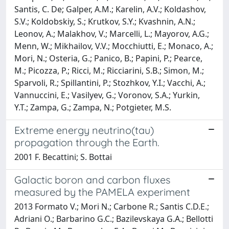
Santis, C. De; Galper, A.M.; Karelin, A.V.; Koldashov,
S.V.; Koldobskiy, S.; Krutkov, S.Y.; Kvashnin, A.N.;
Leonov, A.; Malakhov, V.; Marcelli, L.; Mayorov, A.G.;
Menn, W.; Mikhailov, V.V.; Mocchiutti, E.; Monaco, A.;
Mori, N.; Osteria, G.; Panico, B.; Papini, P.; Pearce,
M.; Picozza, P.; Ricci, M.; Ricciarini, S.B.; Simon, M.;
Sparvoli, R.; Spillantini, P.; Stozhkov, Y.I.; Vacchi, A.;
Vannuccini, E.; Vasilyev, G.; Voronov, S.A.; Yurkin,
Y.T.; Zampa, G.; Zampa, N.; Potgieter, M.S.
Extreme energy neutrino(tau)
propagation through the Earth.
2001 F. Becattini; S. Bottai
Galactic boron and carbon fluxes
measured by the PAMELA experiment
2013 Formato V.; Mori N.; Carbone R.; Santis C.D.E.;
Adriani O.; Barbarino G.C.; Bazilevskaya G.A.; Bellotti