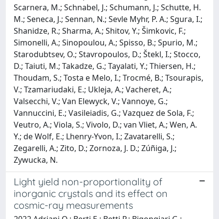
Scarnera, M.; Schnabel, J.; Schumann, J.; Schutte, H.
M.; Seneca, J.; Sennan, N.; Sevle Myhr, P. A.; Sgura, I.;
Shanidze, R.; Sharma, A.; Shitov, Y.; Šimkovic, F.;
Simonelli, A.; Sinopoulou, A.; Spisso, B.; Spurio, M.;
Starodubtsev, O.; Stavropoulos, D.; Štekl, I.; Stocco,
D.; Taiuti, M.; Takadze, G.; Tayalati, Y.; Thiersen, H.;
Thoudam, S.; Tosta e Melo, I.; Trocmé, B.; Tsourapis,
V.; Tzamariudaki, E.; Ukleja, A.; Vacheret, A.;
Valsecchi, V.; Van Elewyck, V.; Vannoye, G.;
Vannuccini, E.; Vasileiadis, G.; Vazquez de Sola, F.;
Veutro, A.; Viola, S.; Vivolo, D.; van Vliet, A.; Wen, A.
Y.; de Wolf, E.; Lhenry-Yvon, I.; Zavatarelli, S.;
Zegarelli, A.; Zito, D.; Zornoza, J. D.; Zúñiga, J.;
Zywucka, N.
Light yield non-proportionality of
inorganic crystals and its effect on
cosmic-ray measurements
2022 Adriani O.; Berti E.; Betti P.; Bigongiari G.;