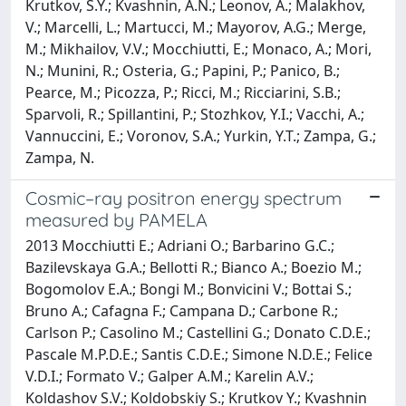
Krutkov, S.Y.; Kvashnin, A.N.; Leonov, A.; Malakhov,
V.; Marcelli, L.; Martucci, M.; Mayorov, A.G.; Merge,
M.; Mikhailov, V.V.; Mocchiutti, E.; Monaco, A.; Mori,
N.; Munini, R.; Osteria, G.; Papini, P.; Panico, B.;
Pearce, M.; Picozza, P.; Ricci, M.; Ricciarini, S.B.;
Sparvoli, R.; Spillantini, P.; Stozhkov, Y.I.; Vacchi, A.;
Vannuccini, E.; Voronov, S.A.; Yurkin, Y.T.; Zampa, G.;
Zampa, N.
Cosmic–ray positron energy spectrum
measured by PAMELA
2013 Mocchiutti E.; Adriani O.; Barbarino G.C.;
Bazilevskaya G.A.; Bellotti R.; Bianco A.; Boezio M.;
Bogomolov E.A.; Bongi M.; Bonvicini V.; Bottai S.;
Bruno A.; Cafagna F.; Campana D.; Carbone R.;
Carlson P.; Casolino M.; Castellini G.; Donato C.D.E.;
Pascale M.P.D.E.; Santis C.D.E.; Simone N.D.E.; Felice
V.D.I.; Formato V.; Galper A.M.; Karelin A.V.;
Koldashov S.V.; Koldobskiy S.; Krutkov Y.; Kvashnin