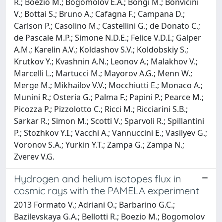
R.; Boezio M.; Bogomolov E.A.; Bongi M.; Bonvicini
V.; Bottai S.; Bruno A.; Cafagna F.; Campana D.;
Carlson P.; Casolino M.; Castellini G.; de Donato C.;
de Pascale M.P.; Simone N.D.E.; Felice V.D.I.; Galper
A.M.; Karelin A.V.; Koldashov S.V.; Koldobskiy S.;
Krutkov Y.; Kvashnin A.N.; Leonov A.; Malakhov V.;
Marcelli L.; Martucci M.; Mayorov A.G.; Menn W.;
Merge M.; Mikhailov V.V.; Mocchiutti E.; Monaco A.;
Munini R.; Osteria G.; Palma F.; Papini P.; Pearce M.;
Picozza P.; Pizzolotto C.; Ricci M.; Ricciarini S.B.;
Sarkar R.; Simon M.; Scotti V.; Sparvoli R.; Spillantini
P.; Stozhkov Y.I.; Vacchi A.; Vannuccini E.; Vasilyev G.;
Voronov S.A.; Yurkin Y.T.; Zampa G.; Zampa N.;
Zverev V.G.
Hydrogen and helium isotopes flux in
cosmic rays with the PAMELA experiment
2013 Formato V.; Adriani O.; Barbarino G.C.;
Bazilevskaya G.A.; Bellotti R.; Boezio M.; Bogomolov