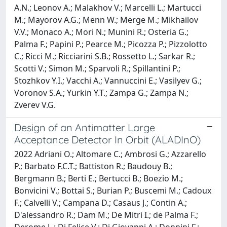
A.N.; Leonov A.; Malakhov V.; Marcelli L.; Martucci
M.; Mayorov A.G.; Menn W.; Merge M.; Mikhailov
V.V.; Monaco A.; Mori N.; Munini R.; Osteria G.;
Palma F.; Papini P.; Pearce M.; Picozza P.; Pizzolotto
C.; Ricci M.; Ricciarini S.B.; Rossetto L.; Sarkar R.;
Scotti V.; Simon M.; Sparvoli R.; Spillantini P.;
Stozhkov Y.I.; Vacchi A.; Vannuccini E.; Vasilyev G.;
Voronov S.A.; Yurkin Y.T.; Zampa G.; Zampa N.;
Zverev V.G.
Design of an Antimatter Large
Acceptance Detector In Orbit (ALADInO)
2022 Adriani O.; Altomare C.; Ambrosi G.; Azzarello
P.; Barbato F.C.T.; Battiston R.; Baudouy B.;
Bergmann B.; Berti E.; Bertucci B.; Boezio M.;
Bonvicini V.; Bottai S.; Burian P.; Buscemi M.; Cadoux
F.; Calvelli V.; Campana D.; Casaus J.; Contin A.;
D'alessandro R.; Dam M.; De Mitri I.; de Palma F.;
Derome L.; Di Felice V.; Di Giovanni A.; Donnini F.;