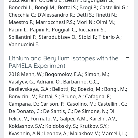
Bonechi L.; Bongi M.; Bottai S.; Brogi P.; Castellini G.;
Checchia C.; D'Alessandro R.; Detti S.; Finetti N.;
Maestro P.; Marrocchesi P.S.; Mori N.; Olmi M.;
Pacini L.; Papini P.; Poggiali C.; Ricciarini S.;
Spillantini P.; Starodubtsev O.; Stolzi F.; Tiberio A.;
Vannuccini E.
Lithium and Beryllium Isotopes with the
PAMELA Experiment
2018 Menn, W.; Bogomolov, E.A.; Simon, M.;
Vasilyev, G.; Adriani, O.; Barbarino, G.C.;
Bazilevskaya, G.A.; Bellotti, R.; Boezio, M.; Bongi, M.;
Bonvicini, V.; Bottai, S.; Bruno, A.; Cafagna, F.;
Campana, D.; Carlson, P.; Casolino, M.; Castellini, G.;
De Donato, C.; De Santis, C.; De Simone, N.; Di
Felice, V.; Formato, V.; Galper, A.M.; Karelin, A.V.;
Koldashov, S.V.; Koldobskiy, S.; Krutkov, S.Y.;
Kvashnin, A.N.; Leonov, A.; Malakhov, V.; Marcelli, L.;