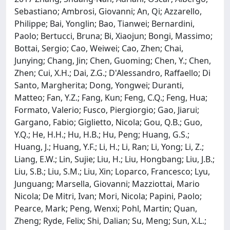
Sebastiano; Ambrosi, Giovanni; An, Qi; Azzarello,
Philippe; Bai, Yonglin; Bao, Tianwei; Bernardini,
Paolo; Bertucci, Bruna; Bi, Xiaojun; Bongi, Massimo;
Bottai, Sergio; Cao, Weiwei; Cao, Zhen; Chai,
Junying; Chang, Jin; Chen, Guoming; Chen, Y.; Chen,
Zhen; Cui, X.H.; Dai, Z.G.; D'Alessandro, Raffaello; Di
Santo, Margherita; Dong, Yongwei; Duranti,
Matteo; Fan, Y.Z.; Fang, Kun; Feng, C.Q.; Feng, Hua;
Formato, Valerio; Fusco, Piergiorgio; Gao, Jiarui;
Gargano, Fabio; Giglietto, Nicola; Gou, Q.B.; Guo,
Y.Q.; He, H.H.; Hu, H.B.; Hu, Peng; Huang, G.S.;
Huang, J.; Huang, Y.F.; Li, H.; Li, Ran; Li, Yong; Li, Z.;
Liang, E.W.; Lin, Sujie; Liu, H.; Liu, Hongbang; Liu, J.B.;
Liu, S.B.; Liu, S.M.; Liu, Xin; Loparco, Francesco; Lyu,
Junguang; Marsella, Giovanni; Mazziottai, Mario
Nicola; De Mitri, Ivan; Mori, Nicola; Papini, Paolo;
Pearce, Mark; Peng, Wenxi; Pohl, Martin; Quan,
Zheng; Ryde, Felix; Shi, Dalian; Su, Meng; Sun, X.L.;