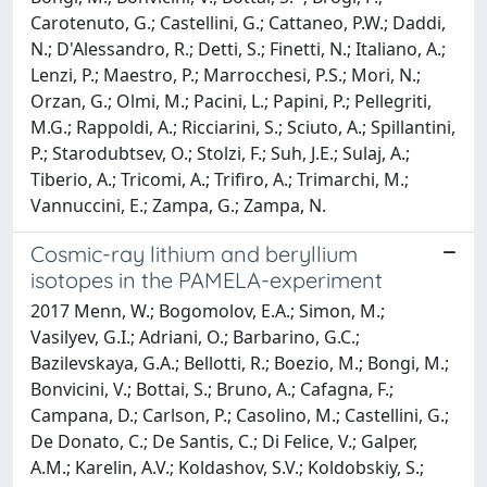
Carotenuto, G.; Castellini, G.; Cattaneo, P.W.; Daddi,
N.; D'Alessandro, R.; Detti, S.; Finetti, N.; Italiano, A.;
Lenzi, P.; Maestro, P.; Marrocchesi, P.S.; Mori, N.;
Orzan, G.; Olmi, M.; Pacini, L.; Papini, P.; Pellegriti,
M.G.; Rappoldi, A.; Ricciarini, S.; Sciuto, A.; Spillantini,
P.; Starodubtsev, O.; Stolzi, F.; Suh, J.E.; Sulaj, A.;
Tiberio, A.; Tricomi, A.; Trifiro, A.; Trimarchi, M.;
Vannuccini, E.; Zampa, G.; Zampa, N.
Cosmic-ray lithium and beryllium
isotopes in the PAMELA-experiment
2017 Menn, W.; Bogomolov, E.A.; Simon, M.;
Vasilyev, G.I.; Adriani, O.; Barbarino, G.C.;
Bazilevskaya, G.A.; Bellotti, R.; Boezio, M.; Bongi, M.;
Bonvicini, V.; Bottai, S.; Bruno, A.; Cafagna, F.;
Campana, D.; Carlson, P.; Casolino, M.; Castellini, G.;
De Donato, C.; De Santis, C.; Di Felice, V.; Galper,
A.M.; Karelin, A.V.; Koldashov, S.V.; Koldobskiy, S.;