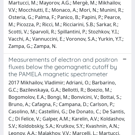
Martucci, M.; Mayorov, A.G.; Mergè, M.; Mikhailov,
V.V.; Mocchiutti, E.; Monaco, A.; Mori, N.; Munini, R.;
Osteria, G.; Palma, F.; Panico, B.; Papini, P.; Pearce,
M.; Picozza, P.; Ricci, M.; Ricciarini, S.B.; Sarkar, R.;
Scotti, V.; Sparvoli, R.; Spillantini, P.; Stozhkov, Y.I.;
Vacchi, A.; Vannuccini, E.; Voronov, S.A.; Yurkin, Y.T.;
Zampa, G.; Zampa, N.
Measurements of electron and positron
fluxes below the geomagnetic cutoff by
the PAMELA magnetic spectrometer
2017 Mikhailov, Vladimir; Adriani, O.; Barbarino,
G.C.; Bazilevskaya, G.A.; Bellotti, R.; Boezio, M.;
Bogomolov, E.A.; Bongi, M.; Bonvicini, V.; Bottai, S.;
Bruno, A.; Cafagna, F.; Campana, D.; Carlson, P.;
Casolino, M.; Castellini, G.; De Donato, C.; De Santis,
C.; Di Felice, V.; Galper, A.M.; Karelin, A.V.; Koldashov,
S.V.; Koldobskiy, S.A.; Krutkov, S.Y.; Kvashnin, A.N.;
Leonov, A.A.; Malakhov, V.V.; Marcelli, L.; Martucci,