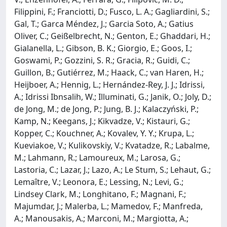
Filippini, F.; Franciotti, D.; Fusco, L. A.; Gagliardini, S.;
Gal, T.; Garca Méndez, J.; Garcia Soto, A.; Gatius
Oliver, C.; Geißelbrecht, N.; Genton, E.; Ghaddari, H.;
Gialanella, L.; Gibson, B. K.; Giorgio, E.; Goos, I.;
Goswami, P.; Gozzini, S. R.; Gracia, R.; Guidi, C.;
Guillon, B.; Gutiérrez, M.; Haack, C.; van Haren, H.;
Heijboer, A.; Hennig, L.; Hernández-Rey, J. J.; Idrissi,
A.; Idrissi Ibnsalih, W.; Illuminati, G.; Janik, O.; Joly, D.;
de Jong, M.; de Jong, P.; Jung, B. J.; Kalaczyński, P.;
Kamp, N.; Keegans, J.; Kikvadze, V.; Kistauri, G.;
Kopper, C.; Kouchner, A.; Kovalev, Y. Y.; Krupa, L.;
Kueviakoe, V.; Kulikovskiy, V.; Kvatadze, R.; Labalme,
M.; Lahmann, R.; Lamoureux, M.; Larosa, G.;
Lastoria, C.; Lazar, J.; Lazo, A.; Le Stum, S.; Lehaut, G.;
Lemaître, V.; Leonora, E.; Lessing, N.; Levi, G.;
Lindsey Clark, M.; Longhitano, F.; Magnani, F.;
Majumdar, J.; Malerba, L.; Mamedov, F.; Manfreda,
A.; Manousakis, A.; Marconi, M.; Margiotta, A.;