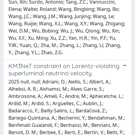
Sun, Xin; Surdo, Antonio; Tang, Z.C.; Vannuccini,
Elena; Walter, Roland; Wang, Bingbing; Wang, Bo;
Wang, J.C.; Wang, J.M.; Wang, Junjing; Wang, Le;
Wang, Ruijie; Wang, X.L.; Wang, X.Y.; Wang, Zhigang;
Wei, D.M.; Wu, Bobing; Wu, J.; Wu, Qiong; Wu, Xin;
Wu, X.F.; Xu, Ming; Xu, Z.Z.; Yan, H.R.; Yin, P.F.; Yu,
Y.W.; Yuan, Q.; Zha, M.; Zhang, L.; Zhang, Li; Zhang,
Y.; Zhang, Y.L.; Zhao, Z.G.
KM3NeT constraint on Lorentz-violating
superluminal neutrino velocity
2025 null, null; Adriani, O.; Aiello, S.; Albert, A.;
Alhebsi, A. R.; Alshamsi, M.; Alves Garre, S.;
Ambrosone, A.; Ameli, F.; Andre, M.; Aphecetche, L.;
Ardid, M.; Ardid, S.; Argüelles, C.; Aublin, J.;
Badaracco, F.; Bailly-Salins, L.; Bardačová, Z.;
Bariego-Quintana, A.; Becherini, Y.; Bendahman, M.;
Benfenati Gualandi, F.; Benhassi, M.; Bennani, M.;
Benoit, D. M.; Berbee, E.; Berti, E.; Bertin, V.; Betti, P.;