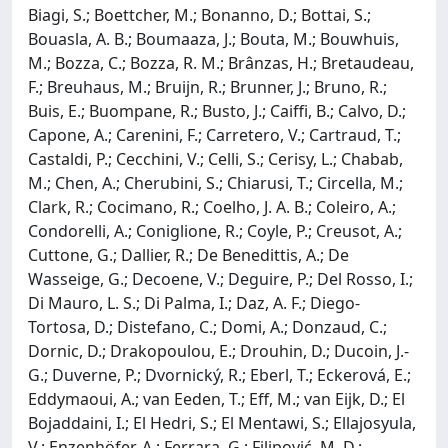
Biagi, S.; Boettcher, M.; Bonanno, D.; Bottai, S.;
Bouasla, A. B.; Boumaaza, J.; Bouta, M.; Bouwhuis,
M.; Bozza, C.; Bozza, R. M.; Brânzas, H.; Bretaudeau,
F.; Breuhaus, M.; Bruijn, R.; Brunner, J.; Bruno, R.;
Buis, E.; Buompane, R.; Busto, J.; Caiffi, B.; Calvo, D.;
Capone, A.; Carenini, F.; Carretero, V.; Cartraud, T.;
Castaldi, P.; Cecchini, V.; Celli, S.; Cerisy, L.; Chabab,
M.; Chen, A.; Cherubini, S.; Chiarusi, T.; Circella, M.;
Clark, R.; Cocimano, R.; Coelho, J. A. B.; Coleiro, A.;
Condorelli, A.; Coniglione, R.; Coyle, P.; Creusot, A.;
Cuttone, G.; Dallier, R.; De Benedittis, A.; De
Wasseige, G.; Decoene, V.; Deguire, P.; Del Rosso, I.;
Di Mauro, L. S.; Di Palma, I.; Daz, A. F.; Diego-
Tortosa, D.; Distefano, C.; Domi, A.; Donzaud, C.;
Dornic, D.; Drakopoulou, E.; Drouhin, D.; Ducoin, J.-
G.; Duverne, P.; Dvornický, R.; Eberl, T.; Eckerová, E.;
Eddymaoui, A.; van Eeden, T.; Eff, M.; van Eijk, D.; El
Bojaddaini, I.; El Hedri, S.; El Mentawi, S.; Ellajosyula,
V.; Enzenhöfer, A.; Ferrara, G.; Filipović, M. D.;