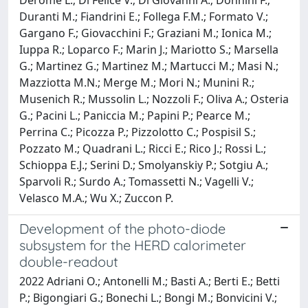
Duranti M.; Fiandrini E.; Follega F.M.; Formato V.;
Gargano F.; Giovacchini F.; Graziani M.; Ionica M.;
Iuppa R.; Loparco F.; Marin J.; Mariotto S.; Marsella
G.; Martinez G.; Martinez M.; Martucci M.; Masi N.;
Mazziotta M.N.; Merge M.; Mori N.; Munini R.;
Musenich R.; Mussolin L.; Nozzoli F.; Oliva A.; Osteria
G.; Pacini L.; Paniccia M.; Papini P.; Pearce M.;
Perrina C.; Picozza P.; Pizzolotto C.; Pospisil S.;
Pozzato M.; Quadrani L.; Ricci E.; Rico J.; Rossi L.;
Schioppa E.J.; Serini D.; Smolyanskiy P.; Sotgiu A.;
Sparvoli R.; Surdo A.; Tomassetti N.; Vagelli V.;
Velasco M.A.; Wu X.; Zuccon P.
Development of the photo-diode
subsystem for the HERD calorimeter
double-readout
2022 Adriani O.; Antonelli M.; Basti A.; Berti E.; Betti
P.; Bigongiari G.; Bonechi L.; Bongi M.; Bonvicini V.;