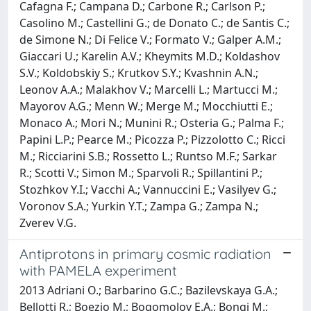
Cafagna F.; Campana D.; Carbone R.; Carlson P.;
Casolino M.; Castellini G.; de Donato C.; de Santis C.;
de Simone N.; Di Felice V.; Formato V.; Galper A.M.;
Giaccari U.; Karelin A.V.; Kheymits M.D.; Koldashov
S.V.; Koldobskiy S.; Krutkov S.Y.; Kvashnin A.N.;
Leonov A.A.; Malakhov V.; Marcelli L.; Martucci M.;
Mayorov A.G.; Menn W.; Merge M.; Mocchiutti E.;
Monaco A.; Mori N.; Munini R.; Osteria G.; Palma F.;
Papini L.P.; Pearce M.; Picozza P.; Pizzolotto C.; Ricci
M.; Ricciarini S.B.; Rossetto L.; Runtso M.F.; Sarkar
R.; Scotti V.; Simon M.; Sparvoli R.; Spillantini P.;
Stozhkov Y.I.; Vacchi A.; Vannuccini E.; Vasilyev G.;
Voronov S.A.; Yurkin Y.T.; Zampa G.; Zampa N.;
Zverev V.G.
Antiprotons in primary cosmic radiation
with PAMELA experiment
2013 Adriani O.; Barbarino G.C.; Bazilevskaya G.A.;
Bellotti R.; Boezio M.; Bogomolov E.A.; Bongi M.;