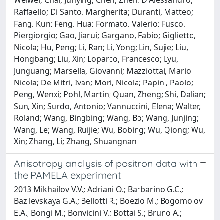
Raffaello; Di Santo, Margherita; Duranti, Matteo;
Fang, Kun; Feng, Hua; Formato, Valerio; Fusco,
Piergiorgio; Gao, Jiarui; Gargano, Fabio; Giglietto,
Nicola; Hu, Peng; Li, Ran; Li, Yong; Lin, Sujie; Liu,
Hongbang; Liu, Xin; Loparco, Francesco; Lyu,
Junguang; Marsella, Giovanni; Mazziottai, Mario
Nicola; De Mitri, Ivan; Mori, Nicola; Papini, Paolo;
Peng, Wenxi; Pohl, Martin; Quan, Zheng; Shi, Dalian;
Sun, Xin; Surdo, Antonio; Vannuccini, Elena; Walter,
Roland; Wang, Bingbing; Wang, Bo; Wang, Junjing;
Wang, Le; Wang, Ruijie; Wu, Bobing; Wu, Qiong; Wu,
Xin; Zhang, Li; Zhang, Shuangnan
Anisotropy analysis of positron data with
the PAMELA experiment
2013 Mikhailov V.V.; Adriani O.; Barbarino G.C.;
Bazilevskaya G.A.; Bellotti R.; Boezio M.; Bogomolov
E.A.; Bongi M.; Bonvicini V.; Bottai S.; Bruno A.;