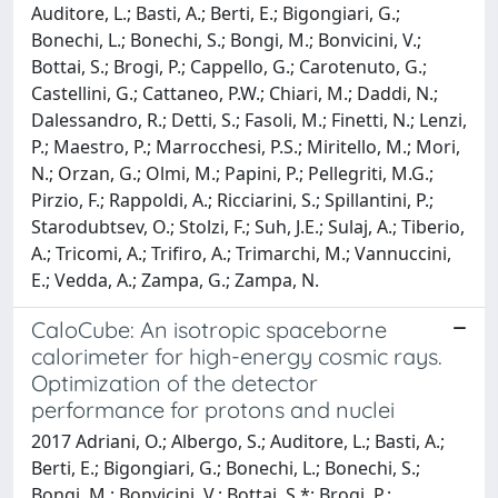
Auditore, L.; Basti, A.; Berti, E.; Bigongiari, G.;
Bonechi, L.; Bonechi, S.; Bongi, M.; Bonvicini, V.;
Bottai, S.; Brogi, P.; Cappello, G.; Carotenuto, G.;
Castellini, G.; Cattaneo, P.W.; Chiari, M.; Daddi, N.;
Dalessandro, R.; Detti, S.; Fasoli, M.; Finetti, N.; Lenzi,
P.; Maestro, P.; Marrocchesi, P.S.; Miritello, M.; Mori,
N.; Orzan, G.; Olmi, M.; Papini, P.; Pellegriti, M.G.;
Pirzio, F.; Rappoldi, A.; Ricciarini, S.; Spillantini, P.;
Starodubtsev, O.; Stolzi, F.; Suh, J.E.; Sulaj, A.; Tiberio,
A.; Tricomi, A.; Trifiro, A.; Trimarchi, M.; Vannuccini,
E.; Vedda, A.; Zampa, G.; Zampa, N.
CaloCube: An isotropic spaceborne
calorimeter for high-energy cosmic rays.
Optimization of the detector
performance for protons and nuclei
2017 Adriani, O.; Albergo, S.; Auditore, L.; Basti, A.;
Berti, E.; Bigongiari, G.; Bonechi, L.; Bonechi, S.;
Bongi, M.; Bonvicini, V.; Bottai, S.*; Brogi, P.;