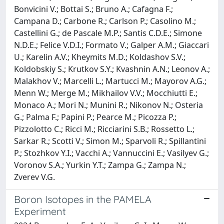
Bonvicini V.; Bottai S.; Bruno A.; Cafagna F.;
Campana D.; Carbone R.; Carlson P.; Casolino M.;
Castellini G.; de Pascale M.P.; Santis C.D.E.; Simone
N.D.E.; Felice V.D.I.; Formato V.; Galper A.M.; Giaccari
U.; Karelin A.V.; Kheymits M.D.; Koldashov S.V.;
Koldobskiy S.; Krutkov S.Y.; Kvashnin A.N.; Leonov A.;
Malakhov V.; Marcelli L.; Martucci M.; Mayorov A.G.;
Menn W.; Merge M.; Mikhailov V.V.; Mocchiutti E.;
Monaco A.; Mori N.; Munini R.; Nikonov N.; Osteria
G.; Palma F.; Papini P.; Pearce M.; Picozza P.;
Pizzolotto C.; Ricci M.; Ricciarini S.B.; Rossetto L.;
Sarkar R.; Scotti V.; Simon M.; Sparvoli R.; Spillantini
P.; Stozhkov Y.I.; Vacchi A.; Vannuccini E.; Vasilyev G.;
Voronov S.A.; Yurkin Y.T.; Zampa G.; Zampa N.;
Zverev V.G.
Boron Isotopes in the PAMELA
Experiment