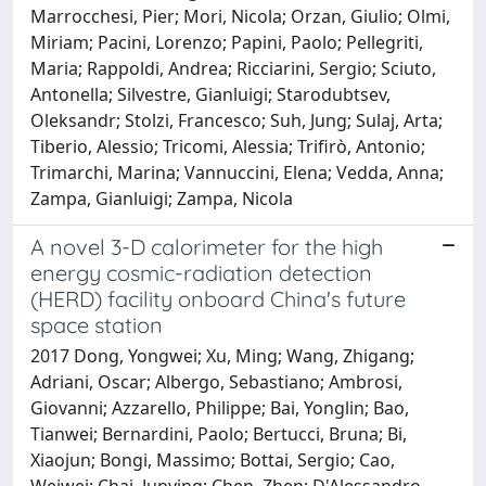
Marrocchesi, Pier; Mori, Nicola; Orzan, Giulio; Olmi,
Miriam; Pacini, Lorenzo; Papini, Paolo; Pellegriti,
Maria; Rappoldi, Andrea; Ricciarini, Sergio; Sciuto,
Antonella; Silvestre, Gianluigi; Starodubtsev,
Oleksandr; Stolzi, Francesco; Suh, Jung; Sulaj, Arta;
Tiberio, Alessio; Tricomi, Alessia; Trifirò, Antonio;
Trimarchi, Marina; Vannuccini, Elena; Vedda, Anna;
Zampa, Gianluigi; Zampa, Nicola
A novel 3-D calorimeter for the high
energy cosmic-radiation detection
(HERD) facility onboard China's future
space station
2017 Dong, Yongwei; Xu, Ming; Wang, Zhigang;
Adriani, Oscar; Albergo, Sebastiano; Ambrosi,
Giovanni; Azzarello, Philippe; Bai, Yonglin; Bao,
Tianwei; Bernardini, Paolo; Bertucci, Bruna; Bi,
Xiaojun; Bongi, Massimo; Bottai, Sergio; Cao,
Weiwei; Chai, Junying; Chen, Zhen; D'Alessandro,