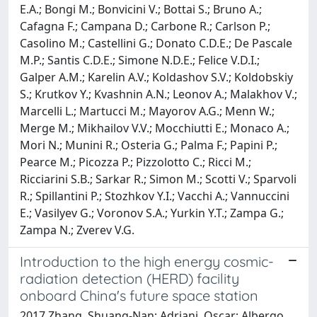
E.A.; Bongi M.; Bonvicini V.; Bottai S.; Bruno A.;
Cafagna F.; Campana D.; Carbone R.; Carlson P.;
Casolino M.; Castellini G.; Donato C.D.E.; De Pascale
M.P.; Santis C.D.E.; Simone N.D.E.; Felice V.D.I.;
Galper A.M.; Karelin A.V.; Koldashov S.V.; Koldobskiy
S.; Krutkov Y.; Kvashnin A.N.; Leonov A.; Malakhov V.;
Marcelli L.; Martucci M.; Mayorov A.G.; Menn W.;
Merge M.; Mikhailov V.V.; Mocchiutti E.; Monaco A.;
Mori N.; Munini R.; Osteria G.; Palma F.; Papini P.;
Pearce M.; Picozza P.; Pizzolotto C.; Ricci M.;
Ricciarini S.B.; Sarkar R.; Simon M.; Scotti V.; Sparvoli
R.; Spillantini P.; Stozhkov Y.I.; Vacchi A.; Vannuccini
E.; Vasilyev G.; Voronov S.A.; Yurkin Y.T.; Zampa G.;
Zampa N.; Zverev V.G.
Introduction to the high energy cosmic-
radiation detection (HERD) facility
onboard China's future space station
2017 Zhang, Shuang-Nan; Adriani, Oscar; Albergo,