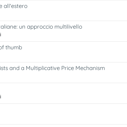
e all'estero
taliane: un approccio multilivello
i
of thumb
ts and a Multiplicative Price Mechanism
i