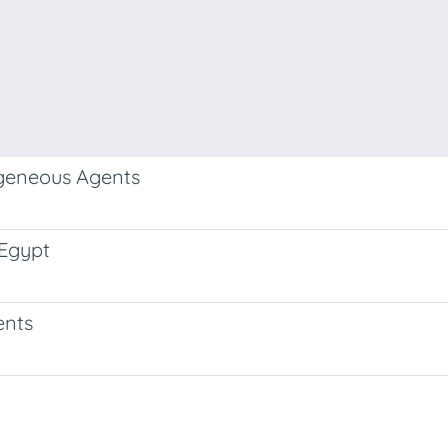
geneous Agents
 Egypt
ents