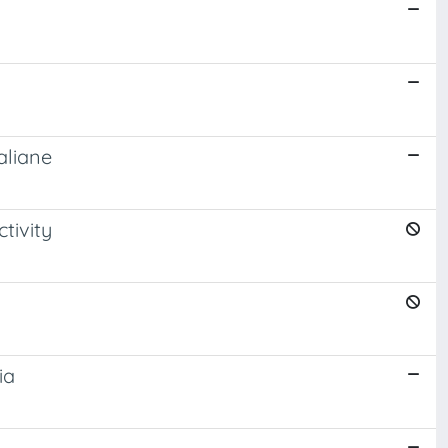
aliane
tivity
ia