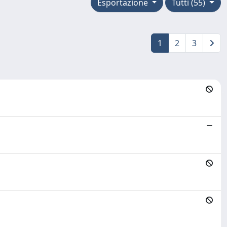
Esportazione
Tutti (55)
1
2
3