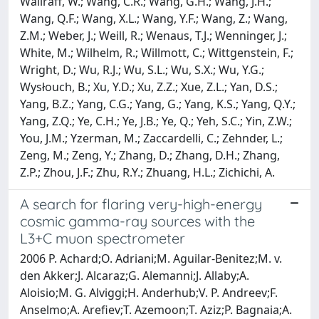
Wallraff, W.; Wang, C.R.; Wang, G.H.; Wang, J.H.;
Wang, Q.F.; Wang, X.L.; Wang, Y.F.; Wang, Z.; Wang,
Z.M.; Weber, J.; Weill, R.; Wenaus, T.J.; Wenninger, J.;
White, M.; Wilhelm, R.; Willmott, C.; Wittgenstein, F.;
Wright, D.; Wu, R.J.; Wu, S.L.; Wu, S.X.; Wu, Y.G.;
Wysłouch, B.; Xu, Y.D.; Xu, Z.Z.; Xue, Z.L.; Yan, D.S.;
Yang, B.Z.; Yang, C.G.; Yang, G.; Yang, K.S.; Yang, Q.Y.;
Yang, Z.Q.; Ye, C.H.; Ye, J.B.; Ye, Q.; Yeh, S.C.; Yin, Z.W.;
You, J.M.; Yzerman, M.; Zaccardelli, C.; Zehnder, L.;
Zeng, M.; Zeng, Y.; Zhang, D.; Zhang, D.H.; Zhang,
Z.P.; Zhou, J.F.; Zhu, R.Y.; Zhuang, H.L.; Zichichi, A.
A search for flaring very-high-energy
cosmic gamma-ray sources with the
L3+C muon spectrometer
2006 P. Achard;O. Adriani;M. Aguilar-Benitez;M. v.
den Akker;J. Alcaraz;G. Alemanni;J. Allaby;A.
Aloisio;M. G. Alviggi;H. Anderhub;V. P. Andreev;F.
Anselmo;A. Arefiev;T. Azemoon;T. Aziz;P. Bagnaia;A.