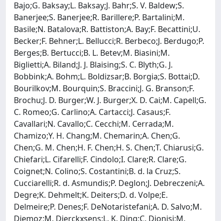
Bajo;G. Baksay;L. Baksay;J. Bahr;S. V. Baldew;S.
Banerjee;S. Banerjee;R. Barillere;P. Bartalini;M.
Basile;N. Batalova;R. Battiston;A. Bay;F. Becattini;U.
Becker;F. Behner;L. Bellucci;R. Berbeco;J. Berdugo;P.
Berges;B. Bertucci;B. L. Betev;M. Biasini;M.
Biglietti;A. Biland;J. J. Blaising;S. C. Blyth;G. J.
Bobbink;A. Bohm;L. Boldizsar;B. Borgia;S. Bottai;D.
Bourilkov;M. Bourquin;S. Braccini;J. G. Branson;F.
Brochu;J. D. Burger;W. J. Burger;X. D. Cai;M. Capell;G.
C. Romeo;G. Carlino;A. Cartacci;J. Casaus;F.
Cavallari;N. Cavallo;C. Cecchi;M. Cerrada;M.
Chamizo;Y. H. Chang;M. Chemarin;A. Chen;G.
Chen;G. M. Chen;H. F. Chen;H. S. Chen;T. Chiarusi;G.
Chiefari;L. Cifarelli;F. Cindolo;I. Clare;R. Clare;G.
Coignet;N. Colino;S. Costantini;B. d. la Cruz;S.
Cucciarelli;R. d. Asmundis;P. Deglon;J. Debreczeni;A.
Degre;K. Dehmelt;K. Deiters;D. d. Volpe;E.
Delmeire;P. Denes;F. DeNotaristefani;A. D. Salvo;M.
Diemoz;M. Dierckxsens;L. K. Ding;C. Dionisi;M.