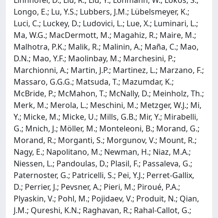
Longo, E.; Lu, Y.S.; Lubbers, J.M.; Lübelsmeyer, K.;
Luci, C.; Luckey, D.; Ludovici, L.; Lue, X.; Luminari, L.;
Ma, W.G.; MacDermott, M.; Magahiz, R.; Maire, M.;
Malhotra, P.K.; Malik, R.; Malinin, A.; Maña, C.; Mao,
D.N.; Mao, Y.F.; Maolinbay, M.; Marchesini, P.;
Marchionni, A.; Martin, J.P.; Martinez, L.; Marzano, F.;
Massaro, G.G.G.; Matsuda, T.; Mazumdar, K.;
McBride, P.; McMahon, T.; McNally, D.; Meinholz, Th.;
Merk, M.; Merola, L.; Meschini, M.; Metzger, W.J.; Mi,
Y.; Micke, M.; Micke, U.; Mills, G.B.; Mir, Y.; Mirabelli,
G.; Mnich, J.; Möller, M.; Monteleoni, B.; Morand, G.;
Morand, R.; Morganti, S.; Morgunov, V.; Mount, R.;
Nagy, E.; Napolitano, M.; Newman, H.; Niaz, M.A.;
Niessen, L.; Pandoulas, D.; Plasil, F.; Passaleva, G.;
Paternoster, G.; Patricelli, S.; Pei, Y.J.; Perret-Gallix,
D.; Perrier, J.; Pevsner, A.; Pieri, M.; Piroué, P.A.;
Plyaskin, V.; Pohl, M.; Pojidaev, V.; Produit, N.; Qian,
J.M.; Qureshi, K.N.; Raghavan, R.; Rahal-Callot, G.;