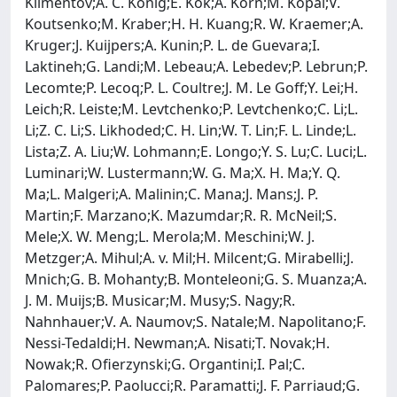
Klimentov;A. C. Konig;E. Kok;A. Korn;M. Kopal;V.
Koutsenko;M. Kraber;H. H. Kuang;R. W. Kraemer;A.
Kruger;J. Kuijpers;A. Kunin;P. L. de Guevara;I.
Laktineh;G. Landi;M. Lebeau;A. Lebedev;P. Lebrun;P.
Lecomte;P. Lecoq;P. L. Coultre;J. M. Le Goff;Y. Lei;H.
Leich;R. Leiste;M. Levtchenko;P. Levtchenko;C. Li;L.
Li;Z. C. Li;S. Likhoded;C. H. Lin;W. T. Lin;F. L. Linde;L.
Lista;Z. A. Liu;W. Lohmann;E. Longo;Y. S. Lu;C. Luci;L.
Luminari;W. Lustermann;W. G. Ma;X. H. Ma;Y. Q.
Ma;L. Malgeri;A. Malinin;C. Mana;J. Mans;J. P.
Martin;F. Marzano;K. Mazumdar;R. R. McNeil;S.
Mele;X. W. Meng;L. Merola;M. Meschini;W. J.
Metzger;A. Mihul;A. v. Mil;H. Milcent;G. Mirabelli;J.
Mnich;G. B. Mohanty;B. Monteleoni;G. S. Muanza;A.
J. M. Muijs;B. Musicar;M. Musy;S. Nagy;R.
Nahnhauer;V. A. Naumov;S. Natale;M. Napolitano;F.
Nessi-Tedaldi;H. Newman;A. Nisati;T. Novak;H.
Nowak;R. Ofierzynski;G. Organtini;I. Pal;C.
Palomares;P. Paolucci;R. Paramatti;J. F. Parriaud;G.