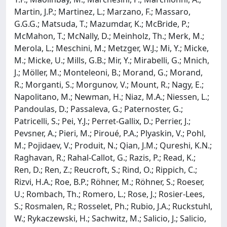
Martin, J.P.; Martinez, L.; Marzano, F.; Massaro,
G.G.G.; Matsuda, T.; Mazumdar, K.; McBride, P.;
McMahon, T.; McNally, D.; Meinholz, Th.; Merk, M.;
Merola, L.; Meschini, M.; Metzger, W.J.; Mi, Y.; Micke,
M.; Micke, U.; Mills, G.B.; Mir, Y.; Mirabelli, G.; Mnich,
J.; Möller, M.; Monteleoni, B.; Morand, G.; Morand,
R.; Morganti, S.; Morgunov, V.; Mount, R.; Nagy, E.;
Napolitano, M.; Newman, H.; Niaz, M.A.; Niessen, L.;
Pandoulas, D.; Passaleva, G.; Paternoster, G.;
Patricelli, S.; Pei, Y.J.; Perret-Gallix, D.; Perrier, J.;
Pevsner, A.; Pieri, M.; Piroué, P.A.; Plyaskin, V.; Pohl,
M.; Pojidaev, V.; Produit, N.; Qian, J.M.; Qureshi, K.N.;
Raghavan, R.; Rahal-Callot, G.; Razis, P.; Read, K.;
Ren, D.; Ren, Z.; Reucroft, S.; Rind, O.; Rippich, C.;
Rizvi, H.A.; Roe, B.P.; Röhner, M.; Röhner, S.; Roeser,
U.; Rombach, Th.; Romero, L.; Rose, J.; Rosier-Lees,
S.; Rosmalen, R.; Rosselet, Ph.; Rubio, J.A.; Ruckstuhl,
W.; Rykaczewski, H.; Sachwitz, M.; Salicio, J.; Salicio,