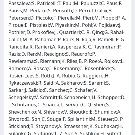
Passaleva;S. Patricelli;T. Paul;M. Pauluzzi;C. Paus;F.
Pauss;M. Pedace;S. Pensotti;D. Perret-Gallix;B.
Petersen;D. Piccolo;F. Pierella;M. Pieri;M. Pioppi;P. A.
Piroue;E. Pistolesi;V. Plyaskin;M. Pohl;V. Pojidaev;J.
Pothier;D. Prokofiev;J. Quartieri;C. R. Qing;G. Rahal-
Callot;M. A. Rahaman;P. Raics;N. Raja;R. Ramelli;P. G.
Rancoita;R. Ranieri;A. Raspereza;K. C. Ravindran;P.
Razis;D. Ren;M. Rescigno;S. Reucroft;P.
Rewiersma;S. Riemann;K. Riles;B. P. Roe;A. Rojkov;L.
Romero;A. Rosca;C. Rosemann;C. Rosenbleck;S.
Rosier-Lees;S. Roth;J. A. Rubio;G. Ruggiero;H.
Rykaczewski;R. Saidi;A. Sakharov;S. Saremi;S.
Sarkar;J. Salicio;E. Sanchez;C. Schafer;V.
Schegelsky;V. Schmitt;B. Schoeneich;H. Schopper;D.
J. Schotanus;C. Sciacca;L. Servoli;C. Q. Shen;S.
Shevchenko;N. Shivarov;V. Shoutko;E. Shumilov;A.
Shvoro;D. Son;C. Souga;P. Spillantini;M. Steuer;D. P.
Stickland;B. Stoyanov;A. Straessner;K. Sudhakar;H.
Sulanke;G. Sultanov;L. Z. Sun;S. Sushkov;H. Suter;J.