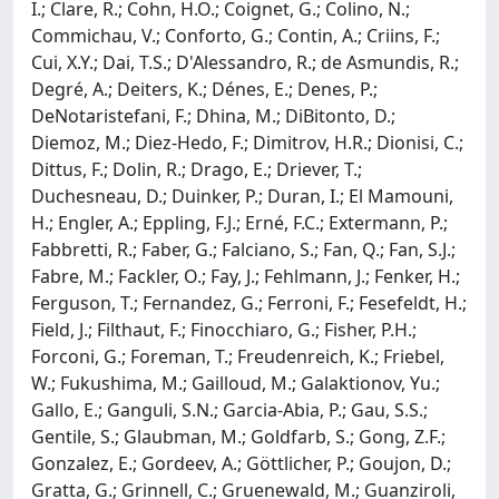
I.; Clare, R.; Cohn, H.O.; Coignet, G.; Colino, N.;
Commichau, V.; Conforto, G.; Contin, A.; Criins, F.;
Cui, X.Y.; Dai, T.S.; D'Alessandro, R.; de Asmundis, R.;
Degré, A.; Deiters, K.; Dénes, E.; Denes, P.;
DeNotaristefani, F.; Dhina, M.; DiBitonto, D.;
Diemoz, M.; Diez-Hedo, F.; Dimitrov, H.R.; Dionisi, C.;
Dittus, F.; Dolin, R.; Drago, E.; Driever, T.;
Duchesneau, D.; Duinker, P.; Duran, I.; El Mamouni,
H.; Engler, A.; Eppling, F.J.; Erné, F.C.; Extermann, P.;
Fabbretti, R.; Faber, G.; Falciano, S.; Fan, Q.; Fan, S.J.;
Fabre, M.; Fackler, O.; Fay, J.; Fehlmann, J.; Fenker, H.;
Ferguson, T.; Fernandez, G.; Ferroni, F.; Fesefeldt, H.;
Field, J.; Filthaut, F.; Finocchiaro, G.; Fisher, P.H.;
Forconi, G.; Foreman, T.; Freudenreich, K.; Friebel,
W.; Fukushima, M.; Gailloud, M.; Galaktionov, Yu.;
Gallo, E.; Ganguli, S.N.; Garcia-Abia, P.; Gau, S.S.;
Gentile, S.; Glaubman, M.; Goldfarb, S.; Gong, Z.F.;
Gonzalez, E.; Gordeev, A.; Göttlicher, P.; Goujon, D.;
Gratta, G.; Grinnell, C.; Gruenewald, M.; Guanziroli,