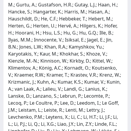
M.; Gurtu, A.; Gustafson, H.R.; Gutay, L.J.; Haan, H.;
Hancke, S.; Hangarter, K.; Harris, M.; Hasan, A.;
Hauschildt, D.; He, C.F.; Hebbeker, T.; Hebert, M.;
Herten, G.; Herten, U.; Hervé, A.; Hilgers, K.; Hofer,
H.; Hoorani, H.; Hsu, L.S.; Hu, G.; Hu, G.Q.; Ille, B.;
Ilyas, M.M.; Innocente, V.; Isiksal, E.; Jagel, E.; Jin,
B.N.; Jones, L.W.; Khan, R.A.; Kamyshkov, Yu.;
Karyotakis, Y.; Kaur, M.; Khokhar, S.; Khoze, V.;
Kienzle, M.-N.; Kinnison, W.; Kirkby, D.; Kittel, W.;
Klimentov, A.; König, A.C.; Kornadt, O.; Koutsenko,
V.; Kraemer, R.W.; Kramer, T.; Krastev, V.R.; Krenz, W.;
Krizmanic, J.; Kuhn, A.; Kumar, K.S.; Kumar, V.; Kunin,
A.; van Laak, A.; Lalieu, V.; Landi, G.; Lanius, K.;
Lanske, D.; Lanzano, S.; Lebrun, P.; Lecomte, P.;
Lecoq, P.; Le Coultre, P.; Lee, D.; Leedom, I.; Le Goff,
J.M.; Leistam, L.; Leiste, R.; Lenti, M.; Lettry, J.;
Levchenko, P.M.; Leytens, X.; Li, C.; Li, H.T.; Li, J.F.; Li,
L.; Li, P.J.; Li, Q.; Li, X.G.; Liao, J.Y.; Lin, Z.Y.; Linde, F.L.;
Linnhofer, D.; Liu, R.; Liu, Y.; Lohmann, W.; Lökös, S.;