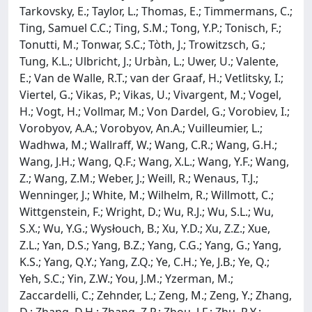
Tarkovsky, E.; Taylor, L.; Thomas, E.; Timmermans, C.;
Ting, Samuel C.C.; Ting, S.M.; Tong, Y.P.; Tonisch, F.;
Tonutti, M.; Tonwar, S.C.; Tòth, J.; Trowitzsch, G.;
Tung, K.L.; Ulbricht, J.; Urbàn, L.; Uwer, U.; Valente,
E.; Van de Walle, R.T.; van der Graaf, H.; Vetlitsky, I.;
Viertel, G.; Vikas, P.; Vikas, U.; Vivargent, M.; Vogel,
H.; Vogt, H.; Vollmar, M.; Von Dardel, G.; Vorobiev, I.;
Vorobyov, A.A.; Vorobyov, An.A.; Vuilleumier, L.;
Wadhwa, M.; Wallraff, W.; Wang, C.R.; Wang, G.H.;
Wang, J.H.; Wang, Q.F.; Wang, X.L.; Wang, Y.F.; Wang,
Z.; Wang, Z.M.; Weber, J.; Weill, R.; Wenaus, T.J.;
Wenninger, J.; White, M.; Wilhelm, R.; Willmott, C.;
Wittgenstein, F.; Wright, D.; Wu, R.J.; Wu, S.L.; Wu,
S.X.; Wu, Y.G.; Wysłouch, B.; Xu, Y.D.; Xu, Z.Z.; Xue,
Z.L.; Yan, D.S.; Yang, B.Z.; Yang, C.G.; Yang, G.; Yang,
K.S.; Yang, Q.Y.; Yang, Z.Q.; Ye, C.H.; Ye, J.B.; Ye, Q.;
Yeh, S.C.; Yin, Z.W.; You, J.M.; Yzerman, M.;
Zaccardelli, C.; Zehnder, L.; Zeng, M.; Zeng, Y.; Zhang,
D.; Zhang, D.H.; Zhang, Z.P.; Zhou, J.F.; Zhu, R.Y.;