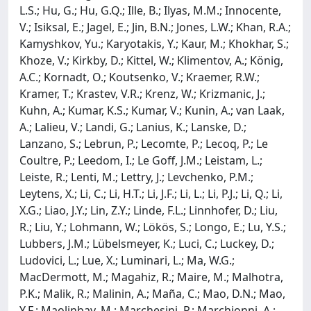
L.S.; Hu, G.; Hu, G.Q.; Ille, B.; Ilyas, M.M.; Innocente,
V.; Isiksal, E.; Jagel, E.; Jin, B.N.; Jones, L.W.; Khan, R.A.;
Kamyshkov, Yu.; Karyotakis, Y.; Kaur, M.; Khokhar, S.;
Khoze, V.; Kirkby, D.; Kittel, W.; Klimentov, A.; König,
A.C.; Kornadt, O.; Koutsenko, V.; Kraemer, R.W.;
Kramer, T.; Krastev, V.R.; Krenz, W.; Krizmanic, J.;
Kuhn, A.; Kumar, K.S.; Kumar, V.; Kunin, A.; van Laak,
A.; Lalieu, V.; Landi, G.; Lanius, K.; Lanske, D.;
Lanzano, S.; Lebrun, P.; Lecomte, P.; Lecoq, P.; Le
Coultre, P.; Leedom, I.; Le Goff, J.M.; Leistam, L.;
Leiste, R.; Lenti, M.; Lettry, J.; Levchenko, P.M.;
Leytens, X.; Li, C.; Li, H.T.; Li, J.F.; Li, L.; Li, P.J.; Li, Q.; Li,
X.G.; Liao, J.Y.; Lin, Z.Y.; Linde, F.L.; Linnhofer, D.; Liu,
R.; Liu, Y.; Lohmann, W.; Lökös, S.; Longo, E.; Lu, Y.S.;
Lubbers, J.M.; Lübelsmeyer, K.; Luci, C.; Luckey, D.;
Ludovici, L.; Lue, X.; Luminari, L.; Ma, W.G.;
MacDermott, M.; Magahiz, R.; Maire, M.; Malhotra,
P.K.; Malik, R.; Malinin, A.; Maña, C.; Mao, D.N.; Mao,
Y.F.; Maolinbay, M.; Marchesini, P.; Marchionni, A.;