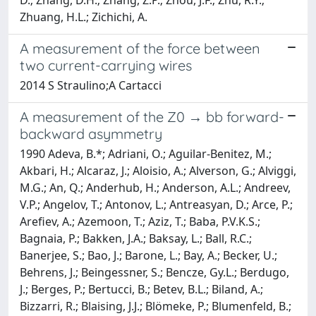
Zhuang, H.L.; Zichichi, A.
A measurement of the force between
two current-carrying wires
2014 S Straulino;A Cartacci
A measurement of the Z0 → bb forward-
backward asymmetry
1990 Adeva, B.*; Adriani, O.; Aguilar-Benitez, M.;
Akbari, H.; Alcaraz, J.; Aloisio, A.; Alverson, G.; Alviggi,
M.G.; An, Q.; Anderhub, H.; Anderson, A.L.; Andreev,
V.P.; Angelov, T.; Antonov, L.; Antreasyan, D.; Arce, P.;
Arefiev, A.; Azemoon, T.; Aziz, T.; Baba, P.V.K.S.;
Bagnaia, P.; Bakken, J.A.; Baksay, L.; Ball, R.C.;
Banerjee, S.; Bao, J.; Barone, L.; Bay, A.; Becker, U.;
Behrens, J.; Beingessner, S.; Bencze, Gy.L.; Berdugo,
J.; Berges, P.; Bertucci, B.; Betev, B.L.; Biland, A.;
Bizzarri, R.; Blaising, J.J.; Blömeke, P.; Blumenfeld, B.;