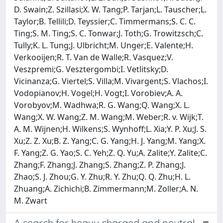
D. Swain;Z. Szillasi;X. W. Tang;P. Tarjan;L. Tauscher;L.
Taylor;B. Tellili;D. Teyssier;C. Timmermans;S. C. C.
Ting;S. M. Ting;S. C. Tonwar;J. Toth;G. Trowitzsch;C.
Tully;K. L. Tung;J. Ulbricht;M. Unger;E. Valente;H.
Verkooijen;R. T. Van de Walle;R. Vasquez;V.
Veszpremi;G. Vesztergombi;I. Vetlitsky;D.
Vicinanza;G. Viertel;S. Villa;M. Vivargent;S. Vlachos;I.
Vodopianov;H. Vogel;H. Vogt;I. Vorobiev;A. A.
Vorobyov;M. Wadhwa;R. G. Wang;Q. Wang;X. L.
Wang;X. W. Wang;Z. M. Wang;M. Weber;R. v. Wijk;T.
A. M. Wijnen;H. Wilkens;S. Wynhoff;L. Xia;Y. P. Xu;J. S.
Xu;Z. Z. Xu;B. Z. Yang;C. G. Yang;H. J. Yang;M. Yang;X.
F. Yang;Z. G. Yao;S. C. Yeh;Z. Q. Yu;A. Zalite;Y. Zalite;C.
Zhang;F. Zhang;J. Zhang;S. Zhang;Z. P. Zhang;J.
Zhao;S. J. Zhou;G. Y. Zhu;R. Y. Zhu;Q. Q. Zhu;H. L.
Zhuang;A. Zichichi;B. Zimmermann;M. Zoller;A. N.
M. Zwart
A search for heavy charged and neutral