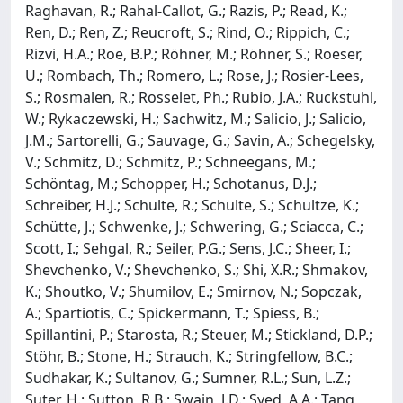
Raghavan, R.; Rahal-Callot, G.; Razis, P.; Read, K.;
Ren, D.; Ren, Z.; Reucroft, S.; Rind, O.; Rippich, C.;
Rizvi, H.A.; Roe, B.P.; Röhner, M.; Röhner, S.; Roeser,
U.; Rombach, Th.; Romero, L.; Rose, J.; Rosier-Lees,
S.; Rosmalen, R.; Rosselet, Ph.; Rubio, J.A.; Ruckstuhl,
W.; Rykaczewski, H.; Sachwitz, M.; Salicio, J.; Salicio,
J.M.; Sartorelli, G.; Sauvage, G.; Savin, A.; Schegelsky,
V.; Schmitz, D.; Schmitz, P.; Schneegans, M.;
Schöntag, M.; Schopper, H.; Schotanus, D.J.;
Schreiber, H.J.; Schulte, R.; Schulte, S.; Schultze, K.;
Schütte, J.; Schwenke, J.; Schwering, G.; Sciacca, C.;
Scott, I.; Sehgal, R.; Seiler, P.G.; Sens, J.C.; Sheer, I.;
Shevchenko, V.; Shevchenko, S.; Shi, X.R.; Shmakov,
K.; Shoutko, V.; Shumilov, E.; Smirnov, N.; Sopczak,
A.; Spartiotis, C.; Spickermann, T.; Spiess, B.;
Spillantini, P.; Starosta, R.; Steuer, M.; Stickland, D.P.;
Stöhr, B.; Stone, H.; Strauch, K.; Stringfellow, B.C.;
Sudhakar, K.; Sultanov, G.; Sumner, R.L.; Sun, L.Z.;
Suter, H.; Sutton, R.B.; Swain, J.D.; Syed, A.A.; Tang,