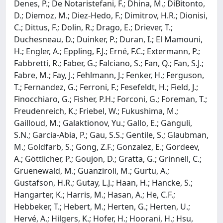
Denes, P.; De Notaristefani, F.; Dhina, M.; DiBitonto,
D.; Diemoz, M.; Diez-Hedo, F.; Dimitrov, H.R.; Dionisi,
C.; Dittus, F.; Dolin, R.; Drago, E.; Driever, T.;
Duchesneau, D.; Duinker, P.; Duran, I.; El Mamouni,
H.; Engler, A.; Eppling, F.J.; Erné, F.C.; Extermann, P.;
Fabbretti, R.; Faber, G.; Falciano, S.; Fan, Q.; Fan, S.J.;
Fabre, M.; Fay, J.; Fehlmann, J.; Fenker, H.; Ferguson,
T.; Fernandez, G.; Ferroni, F.; Fesefeldt, H.; Field, J.;
Finocchiaro, G.; Fisher, P.H.; Forconi, G.; Foreman, T.;
Freudenreich, K.; Friebel, W.; Fukushima, M.;
Gailloud, M.; Galaktionov, Yu.; Gallo, E.; Ganguli,
S.N.; Garcia-Abia, P.; Gau, S.S.; Gentile, S.; Glaubman,
M.; Goldfarb, S.; Gong, Z.F.; Gonzalez, E.; Gordeev,
A.; Göttlicher, P.; Goujon, D.; Gratta, G.; Grinnell, C.;
Gruenewald, M.; Guanziroli, M.; Gurtu, A.;
Gustafson, H.R.; Gutay, L.J.; Haan, H.; Hancke, S.;
Hangarter, K.; Harris, M.; Hasan, A.; He, C.F.;
Hebbeker, T.; Hebert, M.; Herten, G.; Herten, U.;
Hervé, A.; Hilgers, K.; Hofer, H.; Hoorani, H.; Hsu,