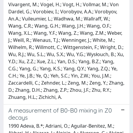
Vivargent, M.; Vogel, H.; Vogt, H.; Vollmar, M.; Von
Dardel, G.; Vorobiev, I.; Vorobyov, A.A.; Vorobyov,
An.A.; Vuileumier, L.; Wadhwa, M.; Wallraff, W.;
Wang, C.R.; Wang, G.H.; Wang, J.H.; Wang, O.F.;
Wang, X.L.; Wang, Y.F.; Wang, Z.; Wang, Z.M.; Weber,
J.; Weill, R.; Wenaus, T.J.; Wenninger, J.; White, M.;
Wilhelm, R.; Willmott, C.; Wittgenstein, F.; Wright, D.;
Wu, R.J.; Wu, S.L.; Wu, S.X.; Wu, Y.G.; Wysłouch, B.; Xu,
Y.D.; Xu, Z.Z.; Xue, Z.L.; Yan, D.S.; Yang, B.Z.; Yang,
C.G.; Yang, G.; Yang, K.S.; Yang, Q.Y.; Yang, Z.Q.; Ye,
C.H.; Ye, J.B.; Ye, Q.; Yeh, S.C.; Yin, Z.W.; You, J.M.;
Zaccardelli, C.; Zehnder, L.; Zeng, M.; Zeng, Y.; Zhang,
D.; Zhang, D.H.; Zhang, Z.P.; Zhou, J.F.; Zhu, R.Y.;
Zhuang, H.L.; Zichichi, A.
A measurement of B0-B0 mixing in Z0
decays
1990 Adeva, B.*; Adriani, O.; Aguilar-Benitez, M.;
Akbari, H.; Alcaraz, J.; Aloisio, A.; Alverson, G.; Alviggi,