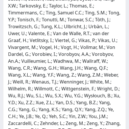
X.W.; Tarkovsky, E.; Taylor, L.; Thomas, E.;
Timmermans, C.; Ting, Samuel C.C.; Ting, S.M.; Tong,
Y.P.; Tonisch, F.; Tonutti, M.; Tonwar, S.C.; Tòth, J.;
Trowitzsch, G.; Tung, K.L.; Ulbricht, J.; Urbàn, L.;
Uwer, U.; Valente, E.; Van de Walle, R.T.; van der
Graaf, H.; Vetlitsky, I.; Viertel, G.; Vikas, P.; Vikas, U.;
Vivargent, M.; Vogel, H.; Vogt, H.; Vollmar, M.; Von
Dardel, G.; Vorobiev, I.; Vorobyov, A.A.; Vorobyov,
An.A.; Vuilleumier, L.; Wadhwa, M.; Wallraff, W.;
Wang, C.R.; Wang, G.H.; Wang, J.H.; Wang, Q.F.;
Wang, X.L.; Wang, Y.F.; Wang, Z.; Wang, Z.M.; Weber,
J.; Weill, R.; Wenaus, T.J.; Wenninger, J.; White, M.;
Wilhelm, R.; Willmott, C.; Wittgenstein, F.; Wright, D.;
Wu, R.J.; Wu, S.L.; Wu, S.X.; Wu, Y.G.; Wysłouch, B.; Xu,
Y.D.; Xu, Z.Z.; Xue, Z.L.; Yan, D.S.; Yang, B.Z.; Yang,
C.G.; Yang, G.; Yang, K.S.; Yang, Q.Y.; Yang, Z.Q.; Ye,
C.H.; Ye, J.B.; Ye, Q.; Yeh, S.C.; Yin, Z.W.; You, J.M.;
Zaccardelli, C.; Zehnder, L.; Zeng, M.; Zeng, Y.; Zhang,