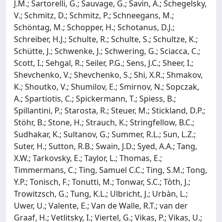
J.M.; Sartorelli, G.; Sauvage, G.; Savin, A.; Schegelsky,
V.; Schmitz, D.; Schmitz, P.; Schneegans, M.;
Schöntag, M.; Schopper, H.; Schotanus, D.J.;
Schreiber, H.J.; Schulte, R.; Schulte, S.; Schultze, K.;
Schütte, J.; Schwenke, J.; Schwering, G.; Sciacca, C.;
Scott, I.; Sehgal, R.; Seiler, P.G.; Sens, J.C.; Sheer, I.;
Shevchenko, V.; Shevchenko, S.; Shi, X.R.; Shmakov,
K.; Shoutko, V.; Shumilov, E.; Smirnov, N.; Sopczak,
A.; Spartiotis, C.; Spickermann, T.; Spiess, B.;
Spillantini, P.; Starosta, R.; Steuer, M.; Stickland, D.P.;
Stöhr, B.; Stone, H.; Strauch, K.; Stringfellow, B.C.;
Sudhakar, K.; Sultanov, G.; Summer, R.L.; Sun, L.Z.;
Suter, H.; Sutton, R.B.; Swain, J.D.; Syed, A.A.; Tang,
X.W.; Tarkovsky, E.; Taylor, L.; Thomas, E.;
Timmermans, C.; Ting, Samuel C.C.; Ting, S.M.; Tong,
Y.P.; Tonisch, F.; Tonutti, M.; Tonwar, S.C.; Tòth, J.;
Trowitzsch, G.; Tung, K.L.; Ulbricht, J.; Urbàn, L.;
Uwer, U.; Valente, E.; Van de Walle, R.T.; van der
Graaf, H.; Vetlitsky, I.; Viertel, G.; Vikas, P.; Vikas, U.;