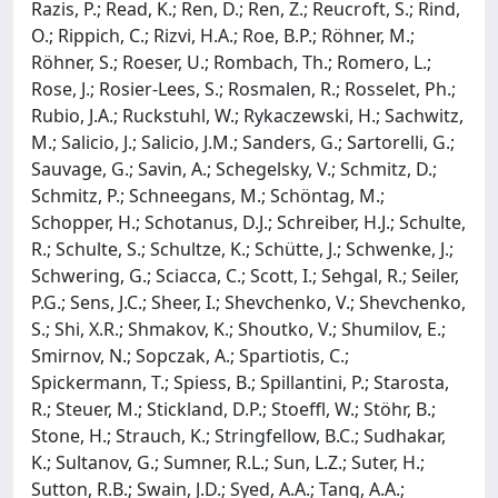
Razis, P.; Read, K.; Ren, D.; Ren, Z.; Reucroft, S.; Rind,
O.; Rippich, C.; Rizvi, H.A.; Roe, B.P.; Röhner, M.;
Röhner, S.; Roeser, U.; Rombach, Th.; Romero, L.;
Rose, J.; Rosier-Lees, S.; Rosmalen, R.; Rosselet, Ph.;
Rubio, J.A.; Ruckstuhl, W.; Rykaczewski, H.; Sachwitz,
M.; Salicio, J.; Salicio, J.M.; Sanders, G.; Sartorelli, G.;
Sauvage, G.; Savin, A.; Schegelsky, V.; Schmitz, D.;
Schmitz, P.; Schneegans, M.; Schöntag, M.;
Schopper, H.; Schotanus, D.J.; Schreiber, H.J.; Schulte,
R.; Schulte, S.; Schultze, K.; Schütte, J.; Schwenke, J.;
Schwering, G.; Sciacca, C.; Scott, I.; Sehgal, R.; Seiler,
P.G.; Sens, J.C.; Sheer, I.; Shevchenko, V.; Shevchenko,
S.; Shi, X.R.; Shmakov, K.; Shoutko, V.; Shumilov, E.;
Smirnov, N.; Sopczak, A.; Spartiotis, C.;
Spickermann, T.; Spiess, B.; Spillantini, P.; Starosta,
R.; Steuer, M.; Stickland, D.P.; Stoeffl, W.; Stöhr, B.;
Stone, H.; Strauch, K.; Stringfellow, B.C.; Sudhakar,
K.; Sultanov, G.; Sumner, R.L.; Sun, L.Z.; Suter, H.;
Sutton, R.B.; Swain, J.D.; Syed, A.A.; Tang, A.A.;