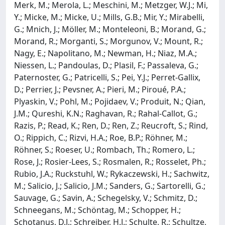
Merk, M.; Merola, L.; Meschini, M.; Metzger, W.J.; Mi,
Y.; Micke, M.; Micke, U.; Mills, G.B.; Mir, Y.; Mirabelli,
G.; Mnich, J.; Möller, M.; Monteleoni, B.; Morand, G.;
Morand, R.; Morganti, S.; Morgunov, V.; Mount, R.;
Nagy, E.; Napolitano, M.; Newman, H.; Niaz, M.A.;
Niessen, L.; Pandoulas, D.; Plasil, F.; Passaleva, G.;
Paternoster, G.; Patricelli, S.; Pei, Y.J.; Perret-Gallix,
D.; Perrier, J.; Pevsner, A.; Pieri, M.; Piroué, P.A.;
Plyaskin, V.; Pohl, M.; Pojidaev, V.; Produit, N.; Qian,
J.M.; Qureshi, K.N.; Raghavan, R.; Rahal-Callot, G.;
Razis, P.; Read, K.; Ren, D.; Ren, Z.; Reucroft, S.; Rind,
O.; Rippich, C.; Rizvi, H.A.; Roe, B.P.; Röhner, M.;
Röhner, S.; Roeser, U.; Rombach, Th.; Romero, L.;
Rose, J.; Rosier-Lees, S.; Rosmalen, R.; Rosselet, Ph.;
Rubio, J.A.; Ruckstuhl, W.; Rykaczewski, H.; Sachwitz,
M.; Salicio, J.; Salicio, J.M.; Sanders, G.; Sartorelli, G.;
Sauvage, G.; Savin, A.; Schegelsky, V.; Schmitz, D.;
Schneegans, M.; Schöntag, M.; Schopper, H.;
Schotanus, D.J.; Schreiber, H.J.; Schulte, R.; Schultze,