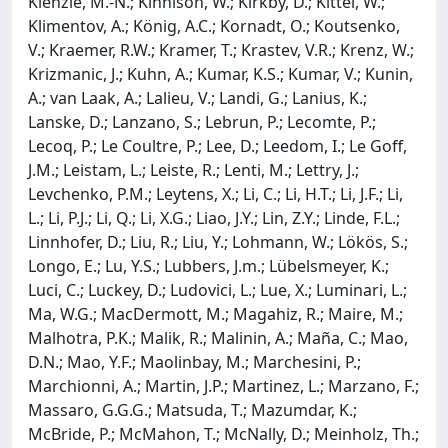
Kienzle, M.-N.; Kinnison, W.; Kirkby, D.; Kittel, W.;
Klimentov, A.; König, A.C.; Kornadt, O.; Koutsenko,
V.; Kraemer, R.W.; Kramer, T.; Krastev, V.R.; Krenz, W.;
Krizmanic, J.; Kuhn, A.; Kumar, K.S.; Kumar, V.; Kunin,
A.; van Laak, A.; Lalieu, V.; Landi, G.; Lanius, K.;
Lanske, D.; Lanzano, S.; Lebrun, P.; Lecomte, P.;
Lecoq, P.; Le Coultre, P.; Lee, D.; Leedom, I.; Le Goff,
J.M.; Leistam, L.; Leiste, R.; Lenti, M.; Lettry, J.;
Levchenko, P.M.; Leytens, X.; Li, C.; Li, H.T.; Li, J.F.; Li,
L.; Li, P.J.; Li, Q.; Li, X.G.; Liao, J.Y.; Lin, Z.Y.; Linde, F.L.;
Linnhofer, D.; Liu, R.; Liu, Y.; Lohmann, W.; Lökös, S.;
Longo, E.; Lu, Y.S.; Lubbers, J.m.; Lübelsmeyer, K.;
Luci, C.; Luckey, D.; Ludovici, L.; Lue, X.; Luminari, L.;
Ma, W.G.; MacDermott, M.; Magahiz, R.; Maire, M.;
Malhotra, P.K.; Malik, R.; Malinin, A.; Maña, C.; Mao,
D.N.; Mao, Y.F.; Maolinbay, M.; Marchesini, P.;
Marchionni, A.; Martin, J.P.; Martinez, L.; Marzano, F.;
Massaro, G.G.G.; Matsuda, T.; Mazumdar, K.;
McBride, P.; McMahon, T.; McNally, D.; Meinholz, Th.;