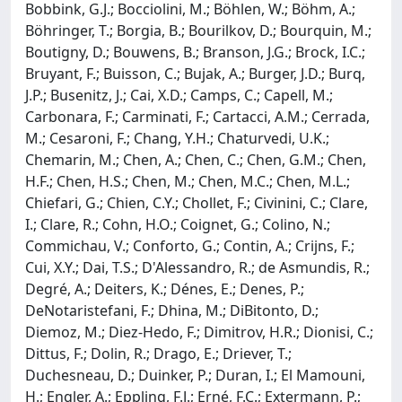
Bobbink, G.J.; Bocciolini, M.; Böhlen, W.; Böhm, A.;
Böhringer, T.; Borgia, B.; Bourilkov, D.; Bourquin, M.;
Boutigny, D.; Bouwens, B.; Branson, J.G.; Brock, I.C.;
Bruyant, F.; Buisson, C.; Bujak, A.; Burger, J.D.; Burq,
J.P.; Busenitz, J.; Cai, X.D.; Camps, C.; Capell, M.;
Carbonara, F.; Carminati, F.; Cartacci, A.M.; Cerrada,
M.; Cesaroni, F.; Chang, Y.H.; Chaturvedi, U.K.;
Chemarin, M.; Chen, A.; Chen, C.; Chen, G.M.; Chen,
H.F.; Chen, H.S.; Chen, M.; Chen, M.C.; Chen, M.L.;
Chiefari, G.; Chien, C.Y.; Chollet, F.; Civinini, C.; Clare,
I.; Clare, R.; Cohn, H.O.; Coignet, G.; Colino, N.;
Commichau, V.; Conforto, G.; Contin, A.; Crijns, F.;
Cui, X.Y.; Dai, T.S.; D'Alessandro, R.; de Asmundis, R.;
Degré, A.; Deiters, K.; Dénes, E.; Denes, P.;
DeNotaristefani, F.; Dhina, M.; DiBitonto, D.;
Diemoz, M.; Diez-Hedo, F.; Dimitrov, H.R.; Dionisi, C.;
Dittus, F.; Dolin, R.; Drago, E.; Driever, T.;
Duchesneau, D.; Duinker, P.; Duran, I.; El Mamouni,
H.; Engler, A.; Eppling, F.J.; Erné, F.C.; Extermann, P.;