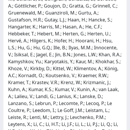
A.; Göttlicher, P.; Goujon, D.; Gratta, G.; Grinnell, C.;
Gruenewald, M.; Guanziroli, M.; Gurtu, A.;
Gustafson, H.R.; Gutay, L.J.; Haan, H.; Hancke, S.;
Hangarter, K.; Harris, M.; Hasan, A.; He, C.F.;
Hebbeker, T.; Hebert, M.; Herten, G.; Herten, U.;
Hervé, A.; Hilgers, K.; Hofer, H.; Hoorani, H.; Hsu,
L.S.; Hu, G.; Hu, G.Q.; Ille, B.; Ilyas, M.M.; Innocente,
V.; Isiksal, E.; Jagel, E.; Jin, B.N.; Jones, L.W.; Khan, R.A.;
Kamyshkov, Yu.; Karyotakis, Y.; Kaur, M.; Khokhar, S.;
Khoze, V.; Kirkby, D.; Kittel, W.; Klimentov, A.; König,
A.C.; Kornadt, O.; Koutsenko, V.; Kraemer, R.W.;
Kramer, T.; Krastev, V.R.; Krenz, W.; Krizmanic, J.;
Kuhn, A.; Kumar, K.S.; Kumar, V.; Kunin, A.; van Laak,
A.; Lalieu, V.; Landi, G.; Lanius, K.; Lanske, D.;
Lanzano, S.; Lebrun, P.; Lecomte, P.; Lecoq, P.; Le
Coultre, P.; Leedom, I.; Le Goff, J.M.; Leistam, L.;
Leiste, R.; Lenti, M.; Lettry, J.; Levchenko, P.M.;
Leytens, X.; Li, C.; Li, H.T.; Li, J.F.; Li, L.; Li, P.J.; Li, Q.; Li,