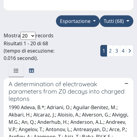
Esportazione
Tutti (68)
Mostra
records
Risultati 1 - 20 di 68
(tempo di esecuzione:
1
2
3
4
0.016 secondi).
A determination of electroweak
parameters from Z0 decays into charged
leptons
1990 Adeva, B.*; Adriani, O.; Aguilar-Benitez, M.;
Akbari, H.; Alcaraz, J.; Aloisio, A.; Alverson, G.; Alviggi,
M.G.; An, Q.; Anderhub, H.; Anderson, A.L.; Andreev,
V.P.; Angelov, T.; Antonov, L.; Antreasyan, D.; Arce, P.;
Arefiev, A.; Azemoon, T.; Aziz, T.; Baba, P.V.K.S.;