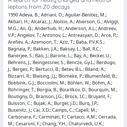
leptons from Z0 decays
1990 Adeva, B.; Adriani, O.; Aguilar-Benitez, M.;
Akbari, H.; Alcaraz, J.; Aloisio, A.; Alverson, G.; Alviggi,
M.G.; An, Q.; Anderhub, H.; Anderson, A.L.; Andreev,
V.P.; Angelov, T.; Antonov, L.; Antreasyan, D.; Arce, P.;
Arefiev, A.; Azemoon, T.; Aziz, T.; Baba, P.V.K.S.;
Bagnaia, P.; Bakken, J.A.; Baksay, L.; Ball, R.C.;
Banerjee, S.; Bao, J.; Barone, L.; Bay, A.; Becker, U.;
Behrens, J.; Beingessner, S.; Bencze, Gy.L.; Berdugo,
J.; Berges, P.; Bertucci, B.; Betev, B.L.; Biland, A.;
Bizzarri, R.; Blaising, J.J.; Blömeke, P.; Blumenfeld, B.;
Bobbink, G.J.; Bocciolini, M.; Böhlen, W.; Böhm, A.;
Böhringer, T.; Borgia, B.; Bourilkov, D.; Bourquin, M.;
Boutigny, D.; Branson, J.G.; Brock, I.C.; Bruyant, F.;
Buisson, C.; Bujak, A.; Burger, J.D.; Burq, J.P.;
Busenitz, J.; Cai, X.D.; Camps, C.; Capell, M.;
Carbonara, F.; Carminati, F.; Cartacci, A.M.; Cerrada,
M.; Cesaroni, F.; Chang, Y.H.; Chaturvedi, U.K.;