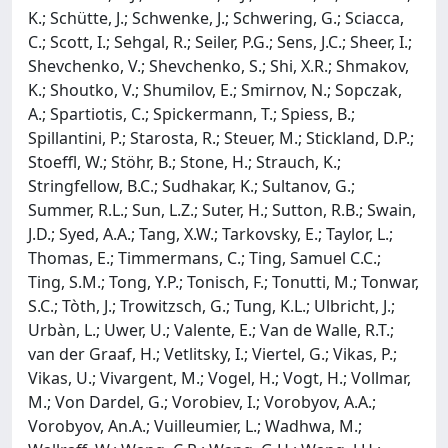
K.; Schütte, J.; Schwenke, J.; Schwering, G.; Sciacca,
C.; Scott, I.; Sehgal, R.; Seiler, P.G.; Sens, J.C.; Sheer, I.;
Shevchenko, V.; Shevchenko, S.; Shi, X.R.; Shmakov,
K.; Shoutko, V.; Shumilov, E.; Smirnov, N.; Sopczak,
A.; Spartiotis, C.; Spickermann, T.; Spiess, B.;
Spillantini, P.; Starosta, R.; Steuer, M.; Stickland, D.P.;
Stoeffl, W.; Stöhr, B.; Stone, H.; Strauch, K.;
Stringfellow, B.C.; Sudhakar, K.; Sultanov, G.;
Summer, R.L.; Sun, L.Z.; Suter, H.; Sutton, R.B.; Swain,
J.D.; Syed, A.A.; Tang, X.W.; Tarkovsky, E.; Taylor, L.;
Thomas, E.; Timmermans, C.; Ting, Samuel C.C.;
Ting, S.M.; Tong, Y.P.; Tonisch, F.; Tonutti, M.; Tonwar,
S.C.; Tòth, J.; Trowitzsch, G.; Tung, K.L.; Ulbricht, J.;
Urbàn, L.; Uwer, U.; Valente, E.; Van de Walle, R.T.;
van der Graaf, H.; Vetlitsky, I.; Viertel, G.; Vikas, P.;
Vikas, U.; Vivargent, M.; Vogel, H.; Vogt, H.; Vollmar,
M.; Von Dardel, G.; Vorobiev, I.; Vorobyov, A.A.;
Vorobyov, An.A.; Vuilleumier, L.; Wadhwa, M.;