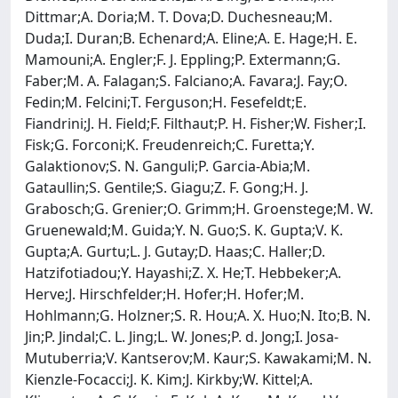
Dittmar;A. Doria;M. T. Dova;D. Duchesneau;M.
Duda;I. Duran;B. Echenard;A. Eline;A. E. Hage;H. E.
Mamouni;A. Engler;F. J. Eppling;P. Extermann;G.
Faber;M. A. Falagan;S. Falciano;A. Favara;J. Fay;O.
Fedin;M. Felcini;T. Ferguson;H. Fesefeldt;E.
Fiandrini;J. H. Field;F. Filthaut;P. H. Fisher;W. Fisher;I.
Fisk;G. Forconi;K. Freudenreich;C. Furetta;Y.
Galaktionov;S. N. Ganguli;P. Garcia-Abia;M.
Gataullin;S. Gentile;S. Giagu;Z. F. Gong;H. J.
Grabosch;G. Grenier;O. Grimm;H. Groenstege;M. W.
Gruenewald;M. Guida;Y. N. Guo;S. K. Gupta;V. K.
Gupta;A. Gurtu;L. J. Gutay;D. Haas;C. Haller;D.
Hatzifotiadou;Y. Hayashi;Z. X. He;T. Hebbeker;A.
Herve;J. Hirschfelder;H. Hofer;H. Hofer;M.
Hohlmann;G. Holzner;S. R. Hou;A. X. Huo;N. Ito;B. N.
Jin;P. Jindal;C. L. Jing;L. W. Jones;P. d. Jong;I. Josa-
Mutuberria;V. Kantserov;M. Kaur;S. Kawakami;M. N.
Kienzle-Focacci;J. K. Kim;J. Kirkby;W. Kittel;A.