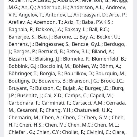
M.G.; An, Q.; Anderhub, H.; Anderson, A.L.; Andreev,
V.P.; Angelov, T.; Antonov, L.; Antreasyan, D.; Arce, P.;
Arefiev, A.; Azemoon, T.; Aziz, T.; Baba, P.V.K.S.;
Bagnaia, P.; Bakken, J.A.; Baksay, L.; Ball, R.C.;
Banerjee, S.; Bao, J.; Barone, L.; Bay, A.; Becker, U.;
Behrens, J.; Beingessner, S.; Bencze, Gy.L.; Berdugo,
J.; Berges, P.; Bertucci, B.; Betev, B.L.; Biland, A.;
Bizzarri, R.; Blaising, J.J.; Blömeke, P.; Blumenfeld, B.;
Bobbink, G.J.; Bocciolini, M.; Böhlen, W.; Böhm, A.;
Böhringer, T.; Borgia, B.; Bourilkov, D.; Bourquin, M.;
Boutigny, D.; Bouwens, B.; Branson, J.G.; Brock, I.C.;
Bruyant, F.; Buisson, C.; Bujak, A.; Burger, J.D.; Burq,
J.P.; Busenitz, J.; Cai, X.D.; Camps, C.; Capell, M.;
Carbonara, F.; Carminati, F.; Cartacci, A.M.; Cerrada,
M.; Cesaroni, F.; Chang, Y.H.; Chaturvedi, U.K.;
Chemarin, M.; Chen, A.; Chen, C.; Chen, G.M.; Chen,
H.F.; Chen, H.S.; Chen, M.; Chen, M.C.; Chen, M.L.;
Chiefari, G.; Chien, C.Y.; Chollet, F.; Civinini, C.; Clare,