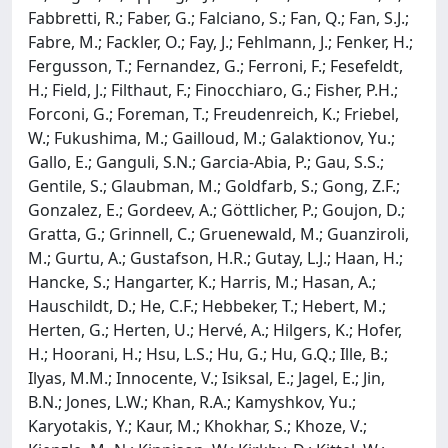
Fabbretti, R.; Faber, G.; Falciano, S.; Fan, Q.; Fan, S.J.;
Fabre, M.; Fackler, O.; Fay, J.; Fehlmann, J.; Fenker, H.;
Fergusson, T.; Fernandez, G.; Ferroni, F.; Fesefeldt,
H.; Field, J.; Filthaut, F.; Finocchiaro, G.; Fisher, P.H.;
Forconi, G.; Foreman, T.; Freudenreich, K.; Friebel,
W.; Fukushima, M.; Gailloud, M.; Galaktionov, Yu.;
Gallo, E.; Ganguli, S.N.; Garcia-Abia, P.; Gau, S.S.;
Gentile, S.; Glaubman, M.; Goldfarb, S.; Gong, Z.F.;
Gonzalez, E.; Gordeev, A.; Göttlicher, P.; Goujon, D.;
Gratta, G.; Grinnell, C.; Gruenewald, M.; Guanziroli,
M.; Gurtu, A.; Gustafson, H.R.; Gutay, L.J.; Haan, H.;
Hancke, S.; Hangarter, K.; Harris, M.; Hasan, A.;
Hauschildt, D.; He, C.F.; Hebbeker, T.; Hebert, M.;
Herten, G.; Herten, U.; Hervé, A.; Hilgers, K.; Hofer,
H.; Hoorani, H.; Hsu, L.S.; Hu, G.; Hu, G.Q.; Ille, B.;
Ilyas, M.M.; Innocente, V.; Isiksal, E.; Jagel, E.; Jin,
B.N.; Jones, L.W.; Khan, R.A.; Kamyshkov, Yu.;
Karyotakis, Y.; Kaur, M.; Khokhar, S.; Khoze, V.;