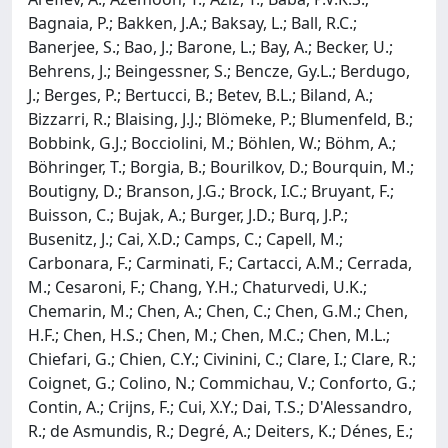
Bagnaia, P.; Bakken, J.A.; Baksay, L.; Ball, R.C.;
Banerjee, S.; Bao, J.; Barone, L.; Bay, A.; Becker, U.;
Behrens, J.; Beingessner, S.; Bencze, Gy.L.; Berdugo,
J.; Berges, P.; Bertucci, B.; Betev, B.L.; Biland, A.;
Bizzarri, R.; Blaising, J.J.; Blömeke, P.; Blumenfeld, B.;
Bobbink, G.J.; Bocciolini, M.; Böhlen, W.; Böhm, A.;
Böhringer, T.; Borgia, B.; Bourilkov, D.; Bourquin, M.;
Boutigny, D.; Branson, J.G.; Brock, I.C.; Bruyant, F.;
Buisson, C.; Bujak, A.; Burger, J.D.; Burq, J.P.;
Busenitz, J.; Cai, X.D.; Camps, C.; Capell, M.;
Carbonara, F.; Carminati, F.; Cartacci, A.M.; Cerrada,
M.; Cesaroni, F.; Chang, Y.H.; Chaturvedi, U.K.;
Chemarin, M.; Chen, A.; Chen, C.; Chen, G.M.; Chen,
H.F.; Chen, H.S.; Chen, M.; Chen, M.C.; Chen, M.L.;
Chiefari, G.; Chien, C.Y.; Civinini, C.; Clare, I.; Clare, R.;
Coignet, G.; Colino, N.; Commichau, V.; Conforto, G.;
Contin, A.; Crijns, F.; Cui, X.Y.; Dai, T.S.; D'Alessandro,
R.; de Asmundis, R.; Degré, A.; Deiters, K.; Dénes, E.;