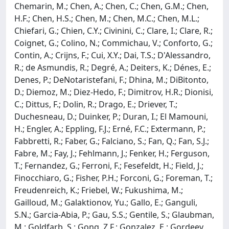
Chemarin, M.; Chen, A.; Chen, C.; Chen, G.M.; Chen,
H.F.; Chen, H.S.; Chen, M.; Chen, M.C.; Chen, M.L.;
Chiefari, G.; Chien, C.Y.; Civinini, C.; Clare, I.; Clare, R.;
Coignet, G.; Colino, N.; Commichau, V.; Conforto, G.;
Contin, A.; Crijns, F.; Cui, X.Y.; Dai, T.S.; D'Alessandro,
R.; de Asmundis, R.; Degré, A.; Deiters, K.; Dénes, E.;
Denes, P.; DeNotaristefani, F.; Dhina, M.; DiBitonto,
D.; Diemoz, M.; Diez-Hedo, F.; Dimitrov, H.R.; Dionisi,
C.; Dittus, F.; Dolin, R.; Drago, E.; Driever, T.;
Duchesneau, D.; Duinker, P.; Duran, I.; El Mamouni,
H.; Engler, A.; Eppling, F.J.; Erné, F.C.; Extermann, P.;
Fabbretti, R.; Faber, G.; Falciano, S.; Fan, Q.; Fan, S.J.;
Fabre, M.; Fay, J.; Fehlmann, J.; Fenker, H.; Ferguson,
T.; Fernandez, G.; Ferroni, F.; Fesefeldt, H.; Field, J.;
Finocchiaro, G.; Fisher, P.H.; Forconi, G.; Foreman, T.;
Freudenreich, K.; Friebel, W.; Fukushima, M.;
Gailloud, M.; Galaktionov, Yu.; Gallo, E.; Ganguli,
S.N.; Garcia-Abia, P.; Gau, S.S.; Gentile, S.; Glaubman,
M.; Goldfarb, S.; Gong, Z.F.; Gonzalez, E.; Gordeev,