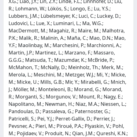
X.G.; Liao, J.Y.; Lin, Z.Y.; Linde, F.L.; Linnhofer, D.; Liu,
R.; Lohmann, W.; Lökös, S.; Longo, E.; Lu, Y.S.;
Lubbers, J.M.; Lübelsmeyer, K.; Luci, C.; Luckey, D.;
Ludovici, L.; Lue, X.; Luminari, L.; Ma, W.G.;
MacDermott, M.; Magahiz, R.; Maire, M.; Malhotra,
P.K.; Malik, R.; Malinin, A.; Maña, C.; Mao, D.N.; Mao,
Y.F.; Maolinbay, M.; Marchesini, P.; Marchionni, A.;
Martin, J.P.; Martinez, L.; Marzano, F.; Massaro,
G.G.G.; Matsuda, T.; Mazumdar, K.; McBride, P.;
McMahon, T.; McNally, D.; Meinholz, Th.; Merk, M.;
Merola, L.; Meschini, M.; Metzger, W.J.; Mi, Y.; Micke,
M.; Micke, U.; Mills, G.B.; Mir, Y.; Mirabelli, G.; Mnich,
J.; Möller, M.; Monteleoni, B.; Morand, G.; Morand,
R.; Morganti, S.; Morgunov, V.; Mount, R.; Nagy, E.;
Napolitano, M.; Newman, H.; Niaz, M.A.; Niessen, L.;
Pandoulas, D.; Passaleva, G.; Paternoster, G.;
Patricelli, S.; Pei, Y.J.; Perret-Gallix, D.; Perrier, J.;
Pevsner, A.; Pieri, M.; Piroué, P.A.; Plyaskin, V.; Pohl,
M.; Pojidaev, V.; Produit, N.; Qian, J.M.; Qureshi, K.N.;