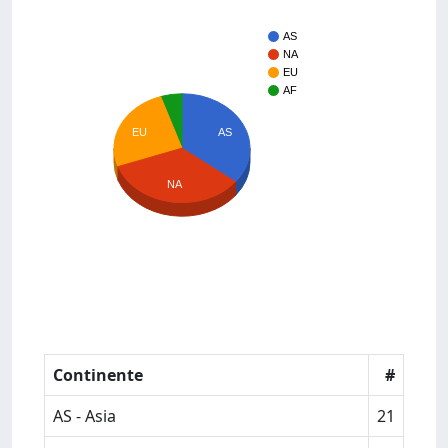
AS
NA
EU
AF
AS
EU
NA
Continente
#
AS - Asia
21