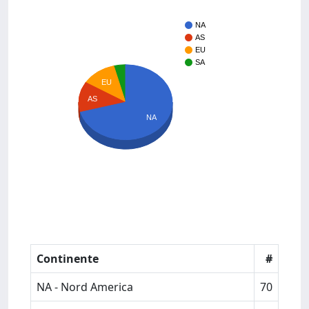
NA
AS
EU
SA
EU
AS
NA
Continente
#
NA - Nord America
70