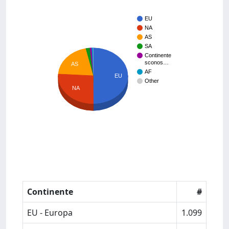
EU
NA
AS
SA
Continente
sconos…
AS
AF
EU
Other
NA
Continente
#
EU - Europa
1.099