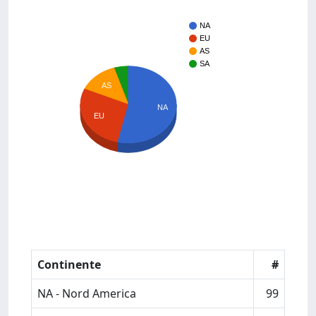
NA
EU
AS
SA
AS
NA
EU
Continente
#
NA - Nord America
99