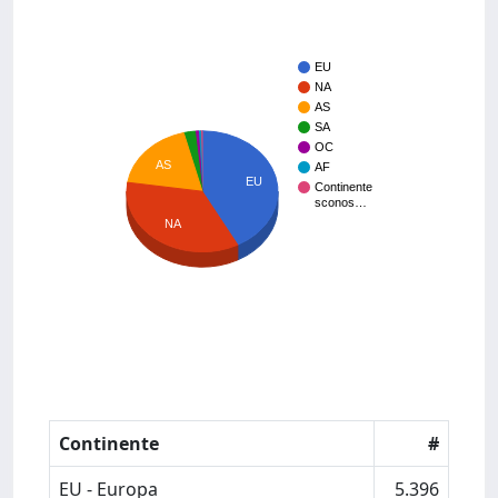
EU
NA
AS
SA
OC
AS
AF
EU
Continente
sconos…
NA
Continente
#
EU - Europa
5.396