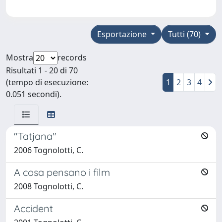
Esportazione
Tutti (70)
Mostra
records
Risultati 1 - 20 di 70
(tempo di esecuzione:
1
2
3
4
0.051 secondi).
"Tatjana"
2006 Tognolotti, C.
A cosa pensano i film
2008 Tognolotti, C.
Accident