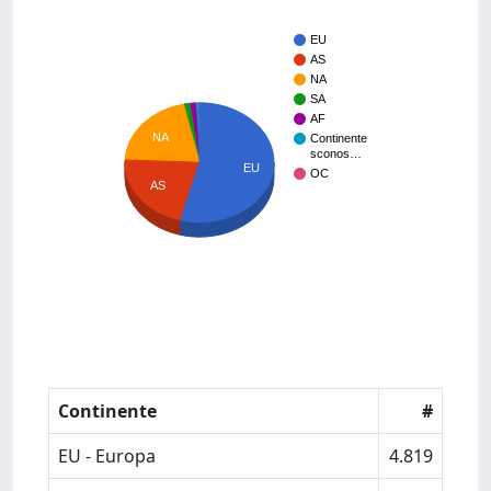
EU
AS
NA
SA
AF
NA
Continente
sconos…
EU
OC
AS
Continente
#
EU - Europa
4.819