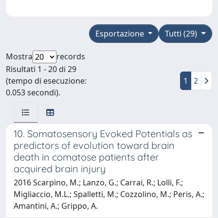
Esportazione
Tutti (29)
Mostra
records
Risultati 1 - 20 di 29
(tempo di esecuzione:
1
2
0.053 secondi).
10. Somatosensory Evoked Potentials as
predictors of evolution toward brain
death in comatose patients after
acquired brain injury
2016 Scarpino, M.; Lanzo, G.; Carrai, R.; Lolli, F.;
Migliaccio, M.L.; Spalletti, M.; Cozzolino, M.; Peris, A.;
Amantini, A.; Grippo, A.