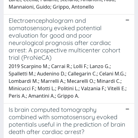
Mannaioni, Guido; Grippo, Antonello
Electroencephalogram and
somatosensory evoked potential
evaluation for good and poor
neurological prognosis after cardiac
arrest: A prospective multicenter cohort
trial (ProNeCA)
2019 Scarpino M.; Carrai R.; Lolli F.; Lanzo G.;
Spalletti M.; Audenino D.; Callegarin C.; Celani M.G.;
Lombardi M.; Marrelli A.; Mecarelli O.; Minardi C.;
Minicucci F.; Motti L.; Politini L.; Valzania F.; Vitelli E.;
Peris A.; Amantini A.; Grippo A.
Is brain computed tomography
combined with somatosensory evoked
potentials useful in the prediction of brain
death after cardiac arrest?