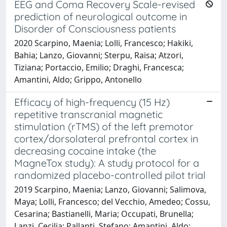
EEG and Coma Recovery Scale-revised
prediction of neurological outcome in
Disorder of Consciousness patients
2020 Scarpino, Maenia; Lolli, Francesco; Hakiki,
Bahia; Lanzo, Giovanni; Sterpu, Raisa; Atzori,
Tiziana; Portaccio, Emilio; Draghi, Francesca;
Amantini, Aldo; Grippo, Antonello
Efficacy of high-frequency (15 Hz)
repetitive transcranial magnetic
stimulation (rTMS) of the left premotor
cortex/dorsolateral prefrontal cortex in
decreasing cocaine intake (the
MagneTox study): A study protocol for a
randomized placebo-controlled pilot trial
2019 Scarpino, Maenia; Lanzo, Giovanni; Salimova,
Maya; Lolli, Francesco; del Vecchio, Amedeo; Cossu,
Cesarina; Bastianelli, Maria; Occupati, Brunella;
Lanzi, Cecilia; Pallanti, Stefano; Amantini, Aldo;