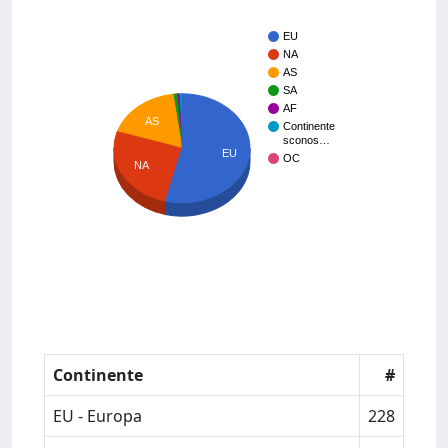
EU
NA
AS
SA
AF
AS
Continente
sconos…
EU
OC
NA
Continente
#
EU - Europa
228