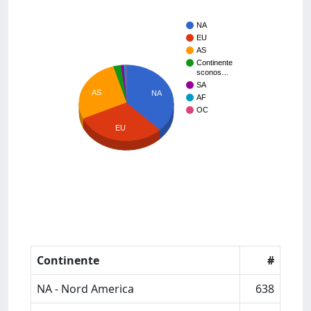
NA
EU
AS
Continente
sconos…
SA
AS
NA
AF
OC
EU
Continente
#
NA - Nord America
638