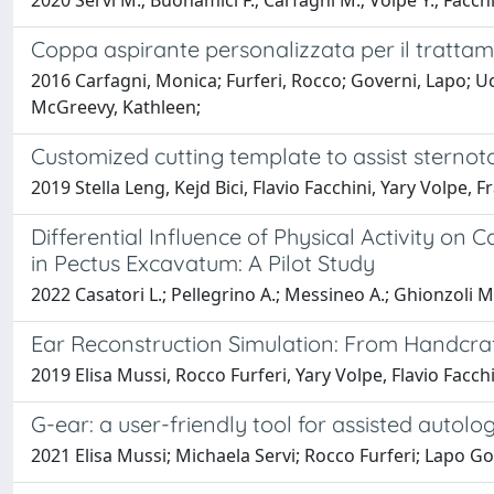
2020 Servi M.; Buonamici F.; Carfagni M.; Volpe Y.; Facch
Coppa aspirante personalizzata per il tratta
2016 Carfagni, Monica; Furferi, Rocco; Governi, Lapo; Uc
McGreevy, Kathleen;
Customized cutting template to assist sterno
2019 Stella Leng, Kejd Bici, Flavio Facchini, Yary Volp
Differential Influence of Physical Activity 
in Pectus Excavatum: A Pilot Study
2022 Casatori L.; Pellegrino A.; Messineo A.; Ghionzoli M.
Ear Reconstruction Simulation: From Handcraf
2019 Elisa Mussi, Rocco Furferi, Yary Volpe, Flavio Fac
G-ear: a user-friendly tool for assisted autol
2021 Elisa Mussi; Michaela Servi; Rocco Furferi; Lapo Gov