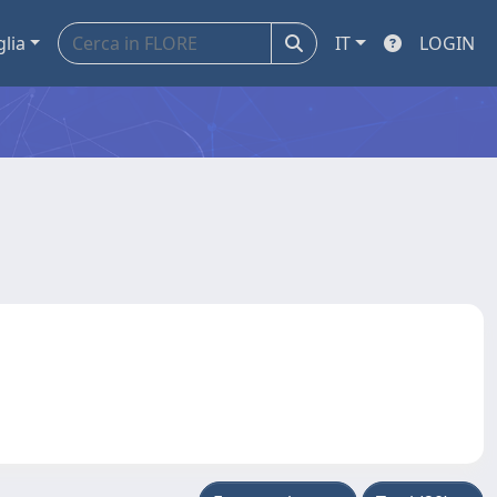
glia
IT
LOGIN