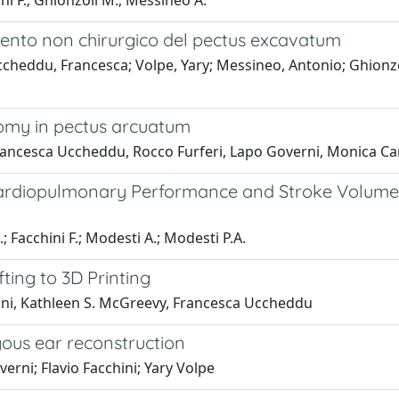
ini F.; Ghionzoli M.; Messineo A.
mento non chirurgico del pectus excavatum
cheddu, Francesca; Volpe, Yary; Messineo, Antonio; Ghionzoli
tomy in pectus arcuatum
e, Francesca Uccheddu, Rocco Furferi, Lapo Governi, Monica 
on Cardiopulmonary Performance and Stroke Volum
; Facchini F.; Modesti A.; Modesti P.A.
ting to 3D Printing
chini, Kathleen S. McGreevy, Francesca Uccheddu
ogous ear reconstruction
erni; Flavio Facchini; Yary Volpe