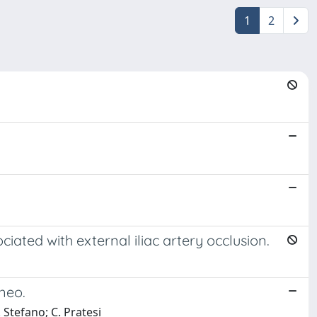
1
2
iated with external iliac artery occlusion.
neo.
. Stefano; C. Pratesi