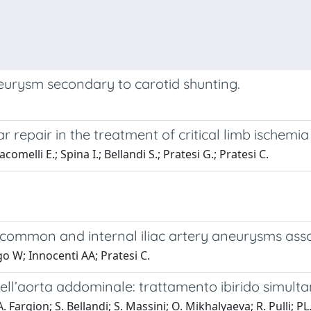
neurysm secondary to carotid shunting.
epair in the treatment of critical limb ischemia
acomelli E.; Spina I.; Bellandi S.; Pratesi G.; Pratesi C.
l common and internal iliac artery aneurysms assoc
igo W; Innocenti AA; Pratesi C.
ell’aorta addominale: trattamento ibirido simulta
A. Fargion; S. Bellandi; S. Massini; O. Mikhalyaeva; R. Pulli; PL