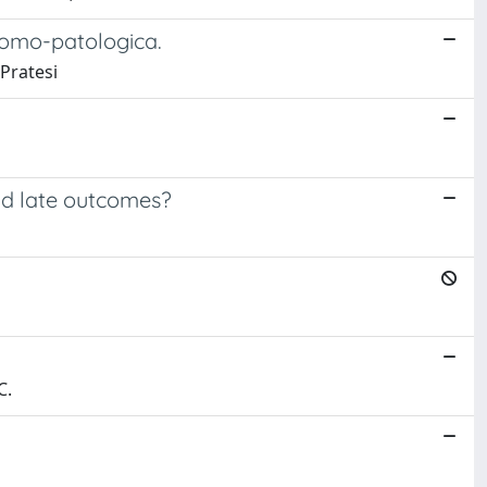
tomo-patologica.
 Pratesi
and late outcomes?
C.