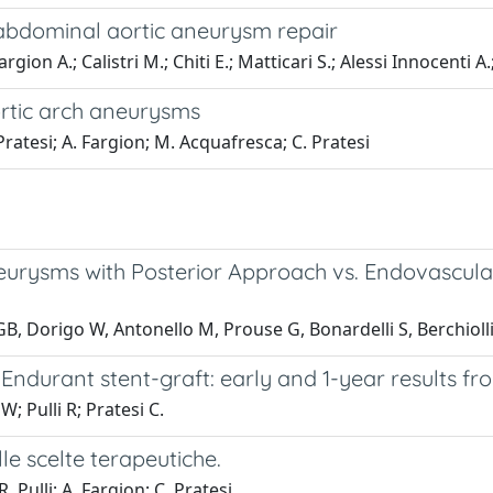
 abdominal aortic aneurysm repair
rgion A.; Calistri M.; Chiti E.; Matticari S.; Alessi Innocenti A.
ortic arch aneurysms
 Pratesi; A. Fargion; M. Acquafresca; C. Pratesi
 Aneurysms with Posterior Approach vs. Endovascu
GB, Dorigo W, Antonello M, Prouse G, Bonardelli S, Berchioll
Endurant stent-graft: early and 1-year results f
W; Pulli R; Pratesi C.
lle scelte terapeutiche.
. Pulli; A. Fargion; C. Pratesi