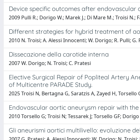
Device specific outcomes after endovascular
2009 Pulli R.; Dorigo W.; Marek J.; Di Mare M.; Troisi N.; Fa
Different strategies for hybrid treatment of a
2010 N. Troisi; A. Alessi Innocenti; W. Dorigo; R. Pulli; G.
Dissecazione della carotide interna
2007 W. Dorigo; N. Troisi; C. Pratesi
Elective Surgical Repair of Popliteal Artery
of Multicentre PARADE Study.
2025 Troisi N, Bertagna G, Saratzis A, Zayed H, Torsello 
Endovascular aortic aneurysm repair with the 
2010 Torsello G; Troisi N; Tessarek J; Torsello GF; Dorigo 
Gli aneurismi aortici multilivello: evoluzione de
2007 G. Pratesi; A. Alessi Innocenti; W. Dorigo; N. Troisi; R