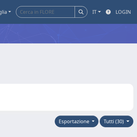
glia
IT
LOGIN
Esportazione
Tutti (30)