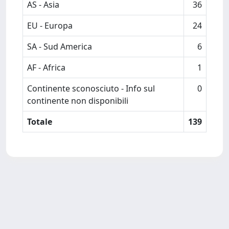
AS - Asia
36
EU - Europa
24
SA - Sud America
6
AF - Africa
1
Continente sconosciuto - Info sul
0
continente non disponibili
Totale
139
Powered by
IRIS
-
about IRIS
-
Utilizzo dei cookie
-
Privacy
Copyright © 2026