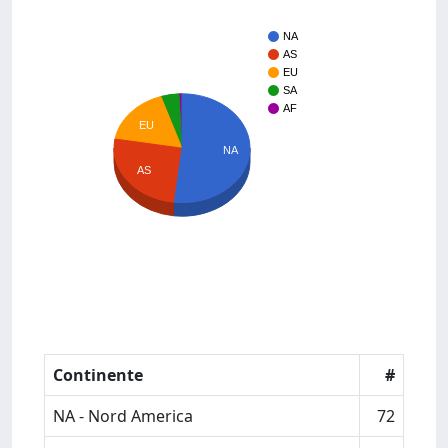
NA
AS
EU
SA
AF
EU
NA
AS
Continente
#
NA - Nord America
72